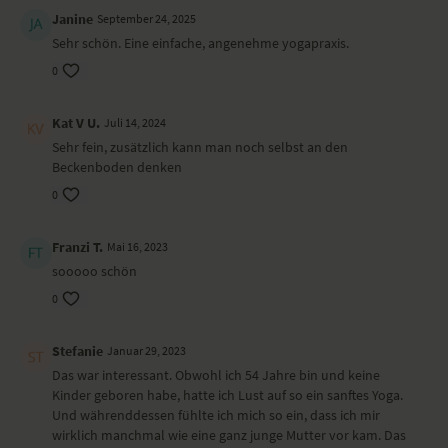
Janine
September 24, 2025
Besondere Yoga-Übungen (Asanas)
Sehr schön. Eine einfache, angenehme yogapraxis.
Shavasana zum Ankommen
0
Fuß- und Handgelenke sowie Schultern mobilisieren in
Rückenlage
Kat V U.
Juli 14, 2024
geführte Atmung in Rückenlage
Beckenkippen in Rückenlage
Sehr fein, zusätzlich kann man noch selbst an den
Hüftmobilisierung in Rückenlage
Beckenboden denken
Nadelöhr für Hüftdehnung
0
sanfte Nackenkreise
längeres Shavasana
Franzi T.
Mai 16, 2023
Wirkung und Vorteile der Yoga-Übungs-Sequenz
sooooo schön
Mobilisierung der Gelenke
0
Besonders zu beachten bei diesem Yoga-Video
Stefanie
Januar 29, 2023
Nimm dir einen Block mit auf die Matte.
Das war interessant. Obwohl ich 54 Jahre bin und keine
Kinder geboren habe, hatte ich Lust auf so ein sanftes Yoga.
Ort und Ausstattung
Und währenddessen fühlte ich mich so ein, dass ich mir
wirklich manchmal wie eine ganz junge Mutter vor kam. Das
Das Yoga-Video haben wir bei
Lord Vishnus Couch
gedreht. Nicole