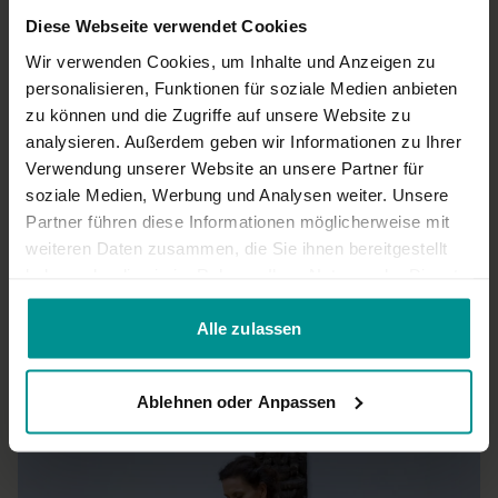
Diese Webseite verwendet Cookies
Mimi
Januar 16, 2022
Wir verwenden Cookies, um Inhalte und Anzeigen zu
Nicole hat die Praxis gut angeleitet, so dass ich auch mit
geschlossenen Augen gut mitmachen konnte. Insgesamt eine
personalisieren, Funktionen für soziale Medien anbieten
sehr angenehme Praxis , die mir gut getan hat.
zu können und die Zugriffe auf unsere Website zu
0
analysieren. Außerdem geben wir Informationen zu Ihrer
Verwendung unserer Website an unsere Partner für
soziale Medien, Werbung und Analysen weiter. Unsere
Julia
Oktober 02, 2021
Partner führen diese Informationen möglicherweise mit
❤️
weiteren Daten zusammen, die Sie ihnen bereitgestellt
0
haben oder die sie im Rahmen Ihrer Nutzung der Dienste
gesammelt haben.
Mehr laden
Alle zulassen
Ähnliche Videos
Ablehnen oder Anpassen