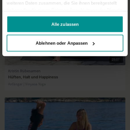
weiteren Daten zusammen, die Sie ihnen bereitgestellt
haben oder die sie im Rahmen Ihrer Nutzung der Dienste
gesammelt haben.
Alle zulassen
Ablehnen oder Anpassen
25:07
Kristin Rübesamen
Hüften, Halt und Happiness
Anfänger | Vinyasa Yoga