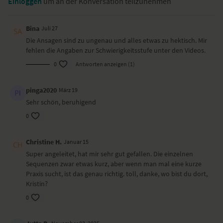
Einloggen
um an der Konversation teilzunehmen
Besondere Yoga-Übungen (Asanas)
Bina
Juli 27
Vorbeuge, sitzend
Die Ansagen sind zu ungenau und alles etwas zu hektisch. Mir
Beckenkreisen
fehlen die Angaben zur Schwierigkeitsstufe unter den Videos.
Vierfüßlerstand
Katze/Kuh
0
Antworten anzeigen (1)
Vierfüßlerstand mit Streckung des Beins
Kind mit gekreuzten Armen und Beinen
pinga2020
März 19
Seitliche Dehnung im Ausfallschritt
Sehr schön, beruhigend
Herabschauender Hund
Plank
0
Ausfallschritt, Becken sinken lassen
Trikonasana
Christine H.
Januar 15
Krieger II
Einbeiniger Hund mit Hüftöffner
Super angeleitet, hat mir sehr gut gefallen. Die einzelnen
Wild Thing
Sequenzen zwar etwas kurz, aber wenn man mal eine kurze
Boot
Praxis sucht, ist das genau richtig. toll, danke, wo bist du dort,
Liegende Dehnung
Kristin?
Savasana
0
Wirkung und Vorteile der Yoga-Übungs-Sequenz