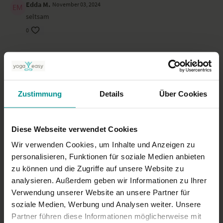
Edda M.
November 03, 2024
seltsam
0
Andrea M.
September 30, 2024
irgendwie nicht stimmig
0
Zustimmung
Details
Über Cookies
Diana P.
September 21, 2024
Gerade morgens ein sanfter Genuss
Diese Webseite verwendet Cookies
0
Wir verwenden Cookies, um Inhalte und Anzeigen zu
personalisieren, Funktionen für soziale Medien anbieten
Mehr laden
zu können und die Zugriffe auf unsere Website zu
analysieren. Außerdem geben wir Informationen zu Ihrer
Verwendung unserer Website an unsere Partner für
Ähnliche Videos
soziale Medien, Werbung und Analysen weiter. Unsere
Partner führen diese Informationen möglicherweise mit