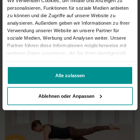
Wir verwenden Cookies, um Inhalte und Anzeigen zu
personalisieren, Funktionen für soziale Medien anbieten
Andrea B.
Juli 07, 2025
zu können und die Zugriffe auf unsere Website zu
vielen Dank für das training, gerne würde ich noch etwas
mehr Freude in der Stimme am Morgen wahrnehmen, etwas
analysieren. Außerdem geben wir Informationen zu Ihrer
weniger "geregelt", dafür etwas "lockerer". Danke
Verwendung unserer Website an unsere Partner für
0
soziale Medien, Werbung und Analysen weiter. Unsere
Partner führen diese Informationen möglicherweise mit
weiteren Daten zusammen, die Sie ihnen bereitgestellt
Mehr laden
haben oder die sie im Rahmen Ihrer Nutzung der Dienste
gesammelt haben.
Alle zulassen
Ähnliche Videos
Ablehnen oder Anpassen