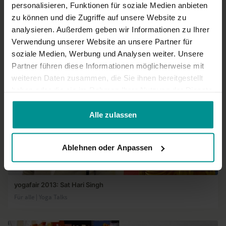
05:57
personalisieren, Funktionen für soziale Medien anbieten
zu können und die Zugriffe auf unsere Website zu
yogafair 2013: Interview mit Simon Borg-Olivier
analysieren. Außerdem geben wir Informationen zu Ihrer
Für alle | Yoga Talks
Verwendung unserer Website an unsere Partner für
soziale Medien, Werbung und Analysen weiter. Unsere
Partner führen diese Informationen möglicherweise mit
weiteren Daten zusammen, die Sie ihnen bereitgestellt
haben oder die sie im Rahmen Ihrer Nutzung der Dienste
gesammelt haben.
Alle zulassen
Ablehnen oder Anpassen
03:03
yogafair 2013: Sat Hari Singh
Für alle | Yoga Talks