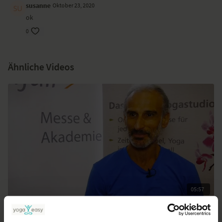
susanne
Oktober 23, 2020
ok
0
Ähnliche Videos
05:57
yogafair 2013: Interview mit Simon Borg-Olivier
Für alle | Yoga Talks