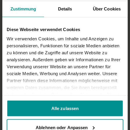
Zustimmung
Details
Über Cookies
Diese Webseite verwendet Cookies
Wir verwenden Cookies, um Inhalte und Anzeigen zu
personalisieren, Funktionen für soziale Medien anbieten
zu können und die Zugriffe auf unsere Website zu
analysieren. Außerdem geben wir Informationen zu Ihrer
Verwendung unserer Website an unsere Partner für
soziale Medien, Werbung und Analysen weiter. Unsere
03:04
Partner führen diese Informationen möglicherweise mit
Annika Isterling
weiteren Daten zusammen, die Sie ihnen bereitgestellt
Interview: Wie viel Oberflächlichkeit findet man heute im
haben oder die sie im Rahmen Ihrer Nutzung der Dienste
Yoga?
gesammelt haben.
Für alle | Yoga Talks
Alle zulassen
Ablehnen oder Anpassen