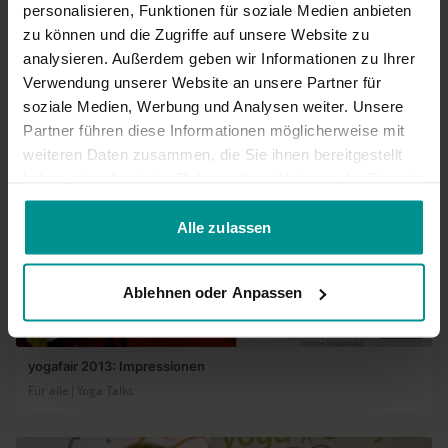
03:03
personalisieren, Funktionen für soziale Medien anbieten
zu können und die Zugriffe auf unsere Website zu
yogafair 2013: Sat Hari Singh
analysieren. Außerdem geben wir Informationen zu Ihrer
Für alle | Yoga Talks
Verwendung unserer Website an unsere Partner für
soziale Medien, Werbung und Analysen weiter. Unsere
Partner führen diese Informationen möglicherweise mit
weiteren Daten zusammen, die Sie ihnen bereitgestellt
haben oder die sie im Rahmen Ihrer Nutzung der Dienste
gesammelt haben.
Alle zulassen
Ablehnen oder Anpassen
02:31
yogafair 2013: Impressionen
Für alle | Yoga Talks