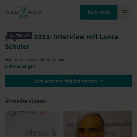
Beitreten
yogafair 2013: Interview mit Lance
Trailer
Schuler
Mehr über Lance erfährst Du
hier
!
Mehr anzeigen
Zum Ansehen Mitglied werden
Ähnliche Videos