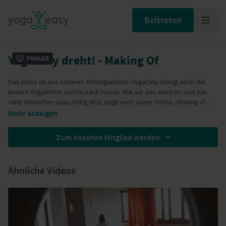
Beitreten
YogaEasy dreht! - Making Of
Trailer
Das Video ist aus unseren Anfangszeiten. YogaEasy bringt euch die
besten Yogalehrer online nach Hause. Wie wir das machen und wie
viele Menschen dazu nötig sind, zeigt euch unser tolles „Making of …“-
Video, für das Daniel Stolba von der Hamburger Produktion LitVideo
Mehr anzeigen
unseren letzten Dreh in Berlin begleitet hat. Vom yogaeasy.de-Team
seht ihr: In der Regie: Anna Trökes (unsere Yoga-Expertin). Als Lehrerin
Zum Ansehen Mitglied werden
für das Konzept der Iyengar-Stunde: Marina Pagel. Als Lehrerinnen auf
der Matte: Hannah Pagel und Patricia Thielemann. Als Yogalehrerin,
Stylistin und neue Mitgesellschafterin von yogaeasy.de: Kim Steeb.
Ähnliche Videos
Vielen Dank an das wunderbare Produktionsteam von
KLEINERRESSLER!