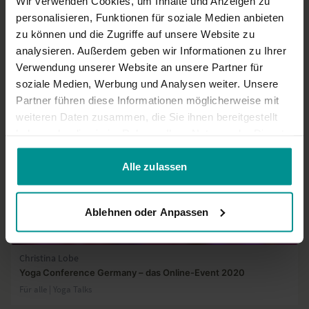
Wir verwenden Cookies, um Inhalte und Anzeigen zu
01:12
personalisieren, Funktionen für soziale Medien anbieten
zu können und die Zugriffe auf unsere Website zu
Impressionen von den Yogi Days 2018
analysieren. Außerdem geben wir Informationen zu Ihrer
Für alle | Verschiedene
Verwendung unserer Website an unsere Partner für
soziale Medien, Werbung und Analysen weiter. Unsere
Partner führen diese Informationen möglicherweise mit
weiteren Daten zusammen, die Sie ihnen bereitgestellt
haben oder die sie im Rahmen Ihrer Nutzung der Dienste
gesammelt haben.
Alle zulassen
Ablehnen oder Anpassen
00:41
Christina Lobe
Yoga Conference Germany – das Online-Event 2020
Für alle | Yoga Talks