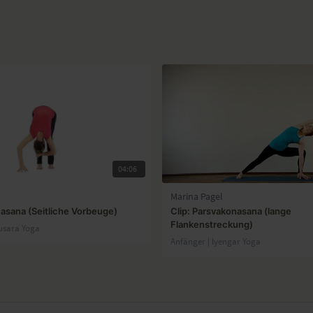
04:06
Marina Pagel
nasana (Seitliche Vorbeuge)
Clip: Parsvakonasana (lange
Flankenstreckung)
usara Yoga
Anfänger | lyengar Yoga