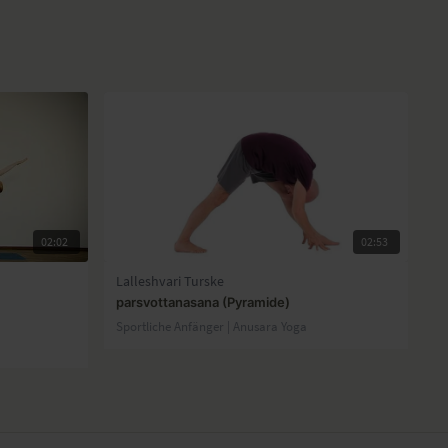
02:02
02:53
Lalleshvari Turske
parsvottanasana (Pyramide)
Sportliche Anfänger | Anusara Yoga