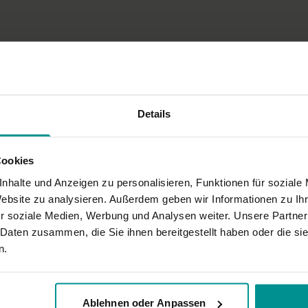
Details
Cookies
nhalte und Anzeigen zu personalisieren, Funktionen für soziale
war, vielleicht kann ich die Asana ohne genaue Anleitung andersrum noch n
Website zu analysieren. Außerdem geben wir Informationen zu I
r soziale Medien, Werbung und Analysen weiter. Unsere Partner
 Daten zusammen, die Sie ihnen bereitgestellt haben oder die s
n.
ags meinen Arbeitsplatz verlassen....Danke!
Ablehnen oder Anpassen