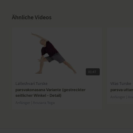
Ähnliche Videos
01:47
Lalleshvari Turske
Vilas Turske
parsvakonasana Variante (gestreckter
parsva utta
seitlicher Winkel - Detail)
Anfänger | An
Anfänger | Anusara Yoga