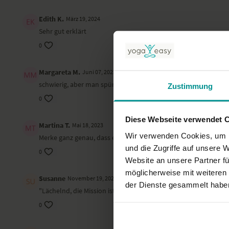
Edith K.
März 19, 2024
Sehr gut erklärt
0
Margareta M.
Juni 07, 2023
schwierig, aber man spürt, dass sich viel tut
Zustimmung
0
Diese Webseite verwendet 
Martina T.
Mai 18, 2023
Wir verwenden Cookies, um I
Merke ganz genau, dass es auf der anderen Seite schwieriger 
und die Zugriffe auf unsere 
0
Website an unsere Partner fü
möglicherweise mit weiteren
Susanne
November 19, 2022
der Dienste gesammelt habe
"Lächelnd, die Mission ist erfüllt"....so werde ich nun nachmitt
0