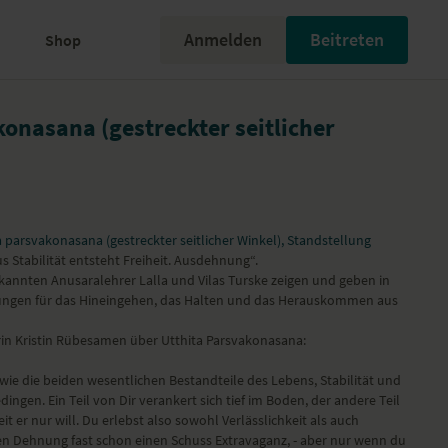
Anmelden
Beitreten
Shop
konasana (gestreckter seitlicher
 parsvakonasana (gestreckter seitlicher Winkel), Standstellung
us Stabilität entsteht Freiheit. Ausdehnung“.
rkannten Anusaralehrer Lalla und Vilas Turske zeigen und geben in
ngen für das Hineingehen, das Halten und das Herauskommen aus
in Kristin Rübesamen über Utthita Parsvakonasana:
 wie die beiden wesentlichen Bestandteile des Lebens, Stabilität und
edingen. Ein Teil von Dir verankert sich tief im Boden, der andere Teil
t er nur will. Du erlebst also sowohl Verlässlichkeit als auch
en Dehnung fast schon einen Schuss Extravaganz, - aber nur wenn du