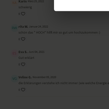
Karin
März 25, 2022
schwierig
0
rita W.
Januar 24, 2022
schön das " HOCH" hilft mir so gut um hochzukommen :)
0
Eva S.
Juni 04, 2021
Gut erklärt
0
Veline G.
November 05, 2020
die Erklärungen verstehe ich nicht immer (wie welche Energie en
0