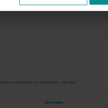
tsteht, zwischen Knie und Steissbein etc... aber egal
Mehr laden