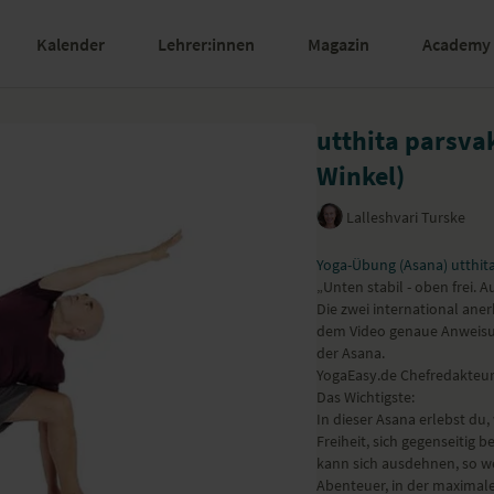
Kalender
Lehrer:innen
Magazin
Academy
utthita parsva
Winkel)
Lalleshvari Turske
Yoga-Übung (Asana) utthita
„Unten stabil - oben frei. A
Die zwei international ane
dem Video genaue Anweisu
der Asana.
YogaEasy.de Chefredakteur
Das Wichtigste:
In dieser Asana erlebst du,
Freiheit, sich gegenseitig b
kann sich ausdehnen, so wei
Abenteuer, in der maximal