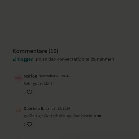
Kommentare (
10
)
Einloggen
um an der Konversation teilzunehmen
Marion
November 02, 2024
Sehr gut erklärt!
0
Gabriela B.
Januar 21, 2024
großartige Wertschätzung. Dankeschön ❤️
0