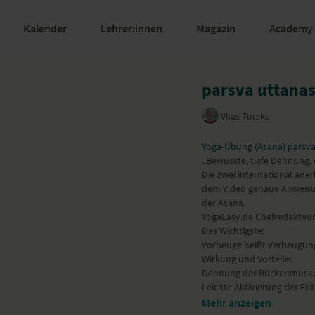
Kalender
Lehrer:innen
Magazin
Academy
parsva uttanas
Vilas Turske
Yoga-Übung (Asana) parsva
„Bewusste, tiefe Dehnung, 
Die zwei international ane
dem Video genaue Anweisu
der Asana.
YogaEasy.de Chefredakteur
Das Wichtigste:
Vorbeuge heißt Verbeugung.
Wirkung und Vorteile:
Dehnung der Rückenmusku
Leichte Aktivierung der En
Entlastung von Schulter-
Mehr anzeigen