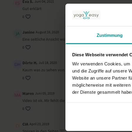
Eva S.
Juni 04, 2021
Gut erklärt
0
Janine
August 16, 2020
Zustimmung
Eine seitliche Ansicht würde ich gut finden.
0
Diese Webseite verwendet 
Dörte H.
Juli 18, 2020
Wir verwenden Cookies, um I
Kaum was zu sehen von der korrekten Ausführung wenn nur vo
und die Zugriffe auf unsere 
Website an unsere Partner fü
0
möglicherweise mit weiteren
der Dienste gesammelt habe
Maren
Juni 05, 2019
Video ist ok. Mir fehlt die Info, worauf besonders zu achten is
0
CIA
April 23, 2019
Spüren in den Seiten 👍🏻