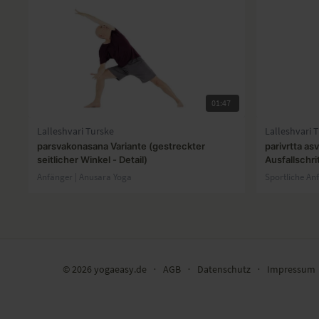
01:47
Lalleshvari Turske
Lalleshvari 
parsvakonasana Variante (gestreckter
parivrtta a
seitlicher Winkel - Detail)
Ausfallschri
Anfänger | Anusara Yoga
Sportliche An
© 2026 yogaeasy.de
∙
AGB
∙
Datenschutz
∙
Impressum