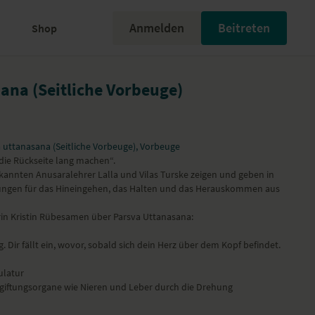
Anmelden
Beitreten
Shop
ana (Seitliche Vorbeuge)
 uttanasana (Seitliche Vorbeuge), Vorbeuge
die Rückseite lang machen“.
rkannten Anusaralehrer Lalla und Vilas Turske zeigen und geben in
ngen für das Hineingehen, das Halten und das Herauskommen aus
in Kristin Rübesamen über Parsva Uttanasana:
 Dir fällt ein, wovor, sobald sich dein Herz über dem Kopf befindet.
latur
tgiftungsorgane wie Nieren und Leber durch die Drehung
 und Nackenmuskulatur