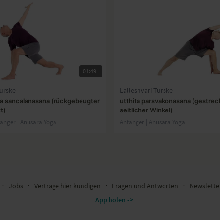
01:49
Turske
Lalleshvari Turske
sva sancalanasana (rückgebeugter
utthita parsvakonasana (gestrec
tt)
seitlicher Winkel)
fänger | Anusara Yoga
Anfänger | Anusara Yoga
∙
Jobs
∙
Verträge hier kündigen
∙
Fragen und Antworten
∙
Newslett
App holen ->