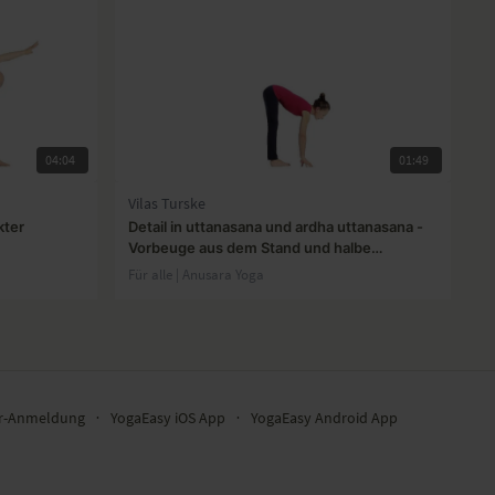
04:04
01:49
Vilas Turske
kter
Detail in uttanasana und ardha uttanasana -
Vorbeuge aus dem Stand und halbe
Vorbeuge aus dem Stand
Für alle | Anusara Yoga
er-Anmeldung
∙
YogaEasy iOS App
∙
YogaEasy Android App