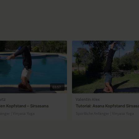
03:57
artz
Valentin Alex
 den Kopfstand – Sirsasana
Tutorial: Asana Kopfstand Sirsas
fänger | Vinyasa Yoga
Sportliche Anfänger | Vinyasa Yoga