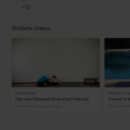
0
Ähnliche Videos
02:29
Marina Pagel
Kerstin Linn
Clip: Janu Sirsasana (Knie-Kopf-Haltung)
Tutorial: In
Mittelstufe-Yogi | lyengar Yoga
Sportliche An