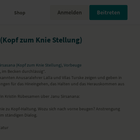
Anmelden
Beitreten
Shop
 (Kopf zum Knie Stellung)
irsasana (Kopf zum Knie Stellung), Vorbeuge
e, im Becken durchlässig“.
rkannten Anusaralehrer Lalla und Vilas Turske zeigen und geben in
ngen für das Hineingehen, das Halten und das Herauskommen aus
in Kristin Rübesamen über Janu Sirsanana:
 Knie zu Kopf-Haltung. Wozu sich nach vorne beugen? Anstrengung
im ständigen Dialog.
latur
d Nebennierenfunktion