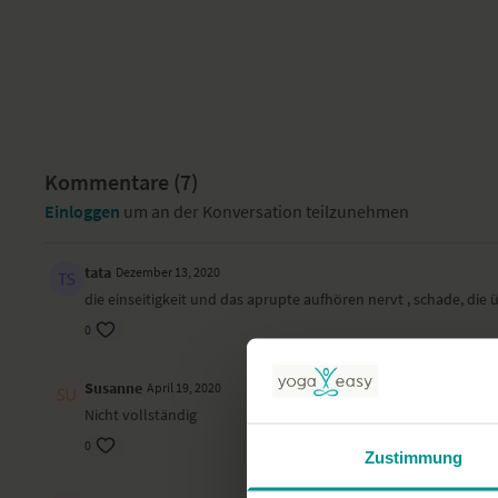
Kommentare (
7
)
Einloggen
um an der Konversation teilzunehmen
tata
Dezember 13, 2020
die einseitigkeit und das aprupte aufhören nervt , schade, di
0
Susanne
April 19, 2020
Nicht vollständig
0
Zustimmung