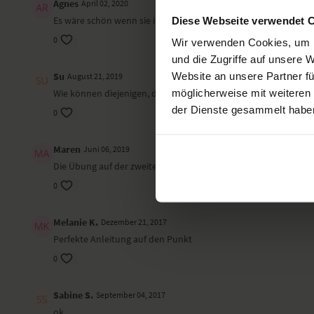
Agnes
April 02, 2020
Es wäre schön wenn sie immer beide Seiten zeigen würden, so 
Diese Webseite verwendet 
0
Wir verwenden Cookies, um I
und die Zugriffe auf unsere 
Website an unsere Partner fü
Su
August 21, 2019
möglicherweise mit weiteren
Wie können diejenigen, die (noch) nicht so gelenkig sind auf di
der Dienste gesammelt habe
0
Maren
Juni 06, 2019
Die Übung auf der zweiten Seite hat mir gefehlt
0
Melanie K.
Dezember 21, 2017
Perfekte Anleitung auf den Punkt
0
Sabine S.
September 04, 2017
ok