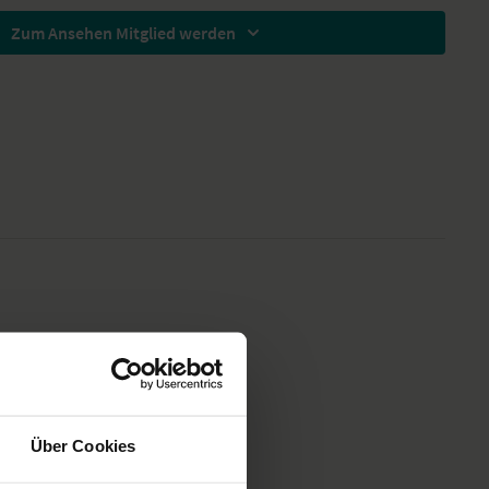
 Prostata und der Gebärmutter
obleme
Zum Ansehen Mitglied werden
 gerade sitzen und halte die Beine mit einem Gurt, um einen
 herzustellen. Lehne dich keinesfalls nach vorne dabei
e des ausgestreckten Beines nach oben zeigt und nicht zur Seite
 dich verraten
n Ehrgeiz nicht überrollt, deine Hände nicht zu stark greifen, deine
en
t und pfeife sie zurück, wenn sie im Eifer des Gefechts nach vorne
m Asana-Programm teilzunehmen? 26 Tage - 26 Asanas.
Mail die Tages-Asana mit vielen interessanten und hilfreichen
 der jeweiligen Yoga-Stellung zugeschickt.
geht's zur Asana-Challenge.
Über Cookies