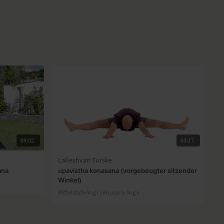
09:02
03:17
Lalleshvari Turske
ana
upavistha konasana (vorgebeugter sitzender
Winkel)
Mittelstufe-Yogi | Anusara Yoga