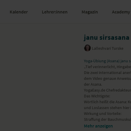
Kalender
Lehrer:innen
Magazin
Academy
janu sirsasana
Lalleshvari Turske
Yoga-Übiung (Asana) janu s
„Tief verinnerlicht, Hingab
Die zwei international ane
dem Video genaue Anweisu
der Asana.
YogaEasy.de Chefredakteur
Das Wichtigste:
Wörtlich heißt die Asana:
und Loslassen stehen hier 
Wirkung und Vorteile:
Straffung der Bauchmusku
Kräftigung der Nieren- un
Mehr anzeigen