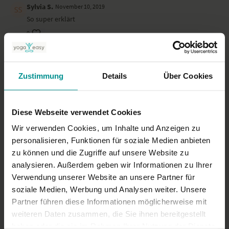
Sylvia S.
November 10, 2019
So super erklärt
0
Dominique
März 27, 2019
Wunderschön zum anschauen. Ein Kindheitstraum, der wohl
Zustimmung
Details
Über Cookies
auch einer bleiben wird😊
0
Diese Webseite verwendet Cookies
Mehr laden
Wir verwenden Cookies, um Inhalte und Anzeigen zu
personalisieren, Funktionen für soziale Medien anbieten
zu können und die Zugriffe auf unsere Website zu
Ähnliche Videos
analysieren. Außerdem geben wir Informationen zu Ihrer
Verwendung unserer Website an unsere Partner für
soziale Medien, Werbung und Analysen weiter. Unsere
Partner führen diese Informationen möglicherweise mit
weiteren Daten zusammen, die Sie ihnen bereitgestellt
haben oder die sie im Rahmen Ihrer Nutzung der Dienste