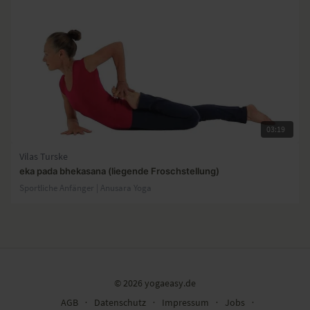
03:19
Vilas Turske
eka pada bhekasana (liegende Froschstellung)
Sportliche Anfänger | Anusara Yoga
© 2026 yogaeasy.de
AGB
∙
Datenschutz
∙
Impressum
∙
Jobs
∙