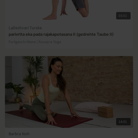
03:51
Lalleshvari Turske
parivrtta eka pada rajakapotasana II (gedrehte Taube II)
Fortgeschrittene | Anusara Yoga
14:01
Barbra Noh