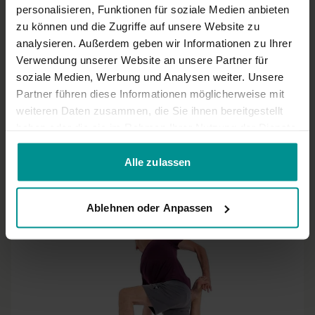
0
personalisieren, Funktionen für soziale Medien anbieten
zu können und die Zugriffe auf unsere Website zu
analysieren. Außerdem geben wir Informationen zu Ihrer
Su
August 22, 2019
Verwendung unserer Website an unsere Partner für
Super beschrieben! Gern auch für die 2. Seite!
soziale Medien, Werbung und Analysen weiter. Unsere
0
Partner führen diese Informationen möglicherweise mit
weiteren Daten zusammen, die Sie ihnen bereitgestellt
Mehr laden
haben oder die sie im Rahmen Ihrer Nutzung der Dienste
gesammelt haben.
Alle zulassen
Ähnliche Videos
Ablehnen oder Anpassen