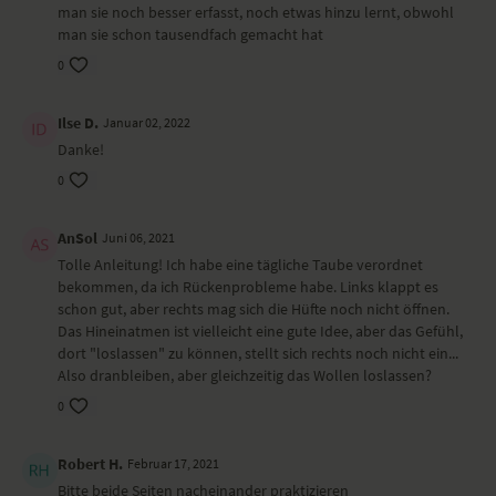
man sie noch besser erfasst, noch etwas hinzu lernt, obwohl
In welcher YogaEasy-Sequenz findest du bspw. diese Asana?
man sie schon tausendfach gemacht hat
Hips and Honey: Extended Version
Trainingsprogramm
0
Hast du Lust, an unsererem Asana-Programm teilzunehmen? 26 Tage
- 26 Asanas.
Ilse D.
Januar 02, 2022
Du bekommst jeden Tag per Mail die Tages-Asana mit vielen
Danke!
interessanten und hilfreichen Tipps und Informationen zu der
jeweiligen Yoga-Stellung zugeschickt.
0
Schau doch mal rein. Hier geht's zur Asana-Challenge.
AnSol
Juni 06, 2021
Tolle Anleitung! Ich habe eine tägliche Taube verordnet
bekommen, da ich Rückenprobleme habe. Links klappt es
schon gut, aber rechts mag sich die Hüfte noch nicht öffnen.
Das Hineinatmen ist vielleicht eine gute Idee, aber das Gefühl,
dort "loslassen" zu können, stellt sich rechts noch nicht ein...
Also dranbleiben, aber gleichzeitig das Wollen loslassen?
0
Robert H.
Februar 17, 2021
Bitte beide Seiten nacheinander praktizieren