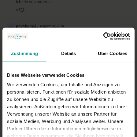
Ich bin verzaubert.
0
p4y4b8m5j5
August 20, 2024
Sehr gut
0
Zustimmung
Details
Über Cookies
Angelika S.
Juli 17, 2024
sehr angenehm
0
Diese Webseite verwendet Cookies
Wir verwenden Cookies, um Inhalte und Anzeigen zu
Mehr laden
personalisieren, Funktionen für soziale Medien anbieten
zu können und die Zugriffe auf unsere Website zu
analysieren. Außerdem geben wir Informationen zu Ihrer
Verwendung unserer Website an unsere Partner für
Ähnliche Videos
soziale Medien, Werbung und Analysen weiter. Unsere
Partner führen diese Informationen möglicherweise mit
weiteren Daten zusammen, die Sie ihnen bereitgestellt