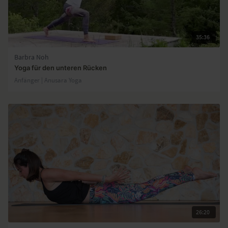
35:36
Barbra Noh
Yoga für den unteren Rücken
Anfänger | Anusara Yoga
26:20