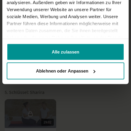
Academy - 3. Schlüssel
analysieren. Außerdem geben wir Informationen zu Ihrer
Verwendung unserer Website an unsere Partner für
soziale Medien, Werbung und Analysen weiter. Unsere
Partner führen diese Informationen möglicherweise mit
4. Schlüssel: Vinyasa Krama
weiteren Daten zusammen, die Sie ihnen bereitgestellt
haben oder die sie im Rahmen Ihrer Nutzung der Dienste
gesammelt haben.
Alle zulassen
26:59
Academy - 4. Schlüssel
Ablehnen oder Anpassen
5. Schlüssel: Sharira
29:02