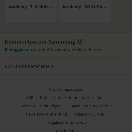
Academy - 7. Schlüssel
Academy - BONUSVIDEO: Starker Rücken, weiches Herz – Eine Sequenz mit Tina Lobe
Kommentare zur Sammlung (
0
)
Einloggen
um an der Konversation teilzunehmen
Noch keine Kommentare
© 2026 yogaeasy.de
AGB
∙
Datenschutz
∙
Impressum
∙
Jobs
∙
Verträge hier kündigen
∙
Fragen und Antworten
∙
Newsletter-Anmeldung
∙
YogaEasy iOS App
∙
YogaEasy Android App
App holen ->