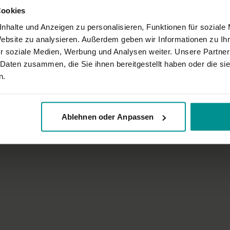
Cookies
nhalte und Anzeigen zu personalisieren, Funktionen für soziale
Website zu analysieren. Außerdem geben wir Informationen zu I
r soziale Medien, Werbung und Analysen weiter. Unsere Partner
 Daten zusammen, die Sie ihnen bereitgestellt haben oder die s
16:54
n.
a
René Hug
eitsplatz: Ausgleich für Körper
Yin Yoga fürs Büro
Für alle | Yin Yoga
Ablehnen oder Anpassen
ha Yoga