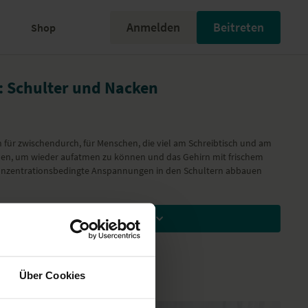
Anmelden
Beitreten
Shop
: Schulter und Nacken
ür zwischendurch, für Menschen, die viel am Schreibtisch und am
nen, um wieder aufatmen zu können und das Gehirn mit frischem
konzentrationsbedingte Anspannungen in den Schultern abbauen
Zum Ansehen Mitglied werden
Über Cookies