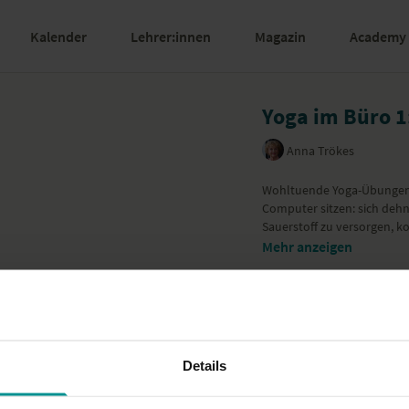
Kalender
Lehrer:innen
Magazin
Academy
Yoga im Büro 1
Anna Trökes
Wohltuende Yoga-Übungen f
Computer sitzen: sich deh
Sauerstoff zu versorgen, 
Mehr anzeigen
Details