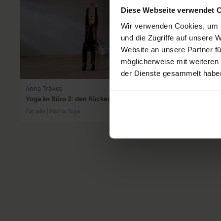
Diese Webseite verwendet 
Wir verwenden Cookies, um I
und die Zugriffe auf unsere 
Website an unsere Partner fü
möglicherweise mit weiteren
09:50
der Dienste gesammelt habe
Anna Trökes
Nadeen Mirz
Yoga im Büro 2: den Rücken entspannen
Yoga am Arb
und Geist
Für alle | Hatha Yoga
Für alle | Hat