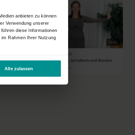
 Medien anbieten zu können
hrer Verwendung unserer
 führen diese Informationen
ie im Rahmen Ihrer Nutzung
12:12
22:55
Luna (Lucia) Schmidt
Homeoffice-Yoga: Schultern und Rücken
Für alle | Yogatherapie
Alle zulassen