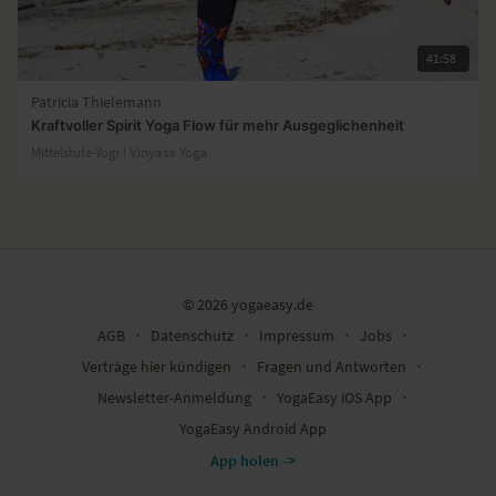
41:58
Patricia Thielemann
Kraftvoller Spirit Yoga Flow für mehr Ausgeglichenheit
Mittelstufe-Yogi | Vinyasa Yoga
© 2026 yogaeasy.de
AGB
∙
Datenschutz
∙
Impressum
∙
Jobs
∙
Verträge hier kündigen
∙
Fragen und Antworten
∙
Newsletter-Anmeldung
∙
YogaEasy iOS App
∙
YogaEasy Android App
App holen ->