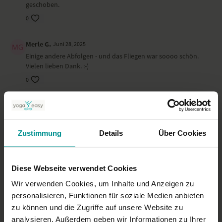
geschoben.
0
Merle G.
Juni 28, 2025
Einige andere Abfolgen - und das Fliegen war soooo schön.
Vielen lieben Dank. :-)
0
Claudia H.
Juni 25, 2025
Sicher ein sehr gutes Video, mit nicht so oft geübten
Bewegungen, insgesamt sehr interessant. Für mich persönlich
Zustimmung
Details
Über Cookies
aber zu fordernd und teilweise nicht zu schaffen. Hab dann
etwas vorgespult um die Entspannung zu genießen. Danke.
0
Diese Webseite verwendet Cookies
Wir verwenden Cookies, um Inhalte und Anzeigen zu
Stefanie
Juni 23, 2025
personalisieren, Funktionen für soziale Medien anbieten
Wunderbar!!! Danke!❤️
zu können und die Zugriffe auf unsere Website zu
0
analysieren. Außerdem geben wir Informationen zu Ihrer