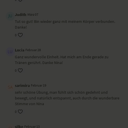
Besonders zu beachten bei diesem Yoga-Video
Judith
März 07
Nina bietet einige Varianten an, um die Dehnungen intensiver zu
Tut so gut! Bin wieder ganz mit meinem Körper verbunden.
machen. Gehe nur so weit mit, wie es sich für dich heute richtig
Danke!
anfühlt.
0
Lege dir gerne einen Block und einen Gurt oder Schal bereit. Wenn du
empfindliche Knie hast, ist eine gefaltete Decke hilfreich.
Lucia
Februar 28
Ort und Ausstattung
Ganz wundervolle Einheit. Hat mich am Ende gerade zu
Dieses Video haben wir im Studioberlin gedreht. Nina übt auf einer
Tränen gerührt. Danke Nina!
Matte von
Moonchild
.
0
sarimira
Februar 19
sehr schöne Übung, man fühlt sich schön gedehnt und
bewegt, und natürlich entspannt, auch durch die wunderbare
Stimme von Nina
0
silke
Februar 13