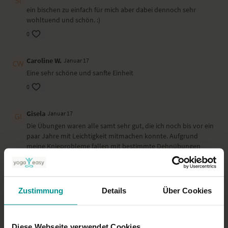
ein bischen zu einfach für mich aber dabei dennoch sehr
wohltuend und schön. :)
0
Caroline W.
Januar 17
Eine sehr schöne und sanfte Einheit
0
Gisela
Januar 17
Die Übungen waren alle samt sehr gut, die ich noch bis vor ein
paar Jahre mit Leichtigkeit mitmachen konnte. Aufgrund
meine Knieprobleme fallen mit bestimmte Dehnübungen
zunehmend schwerer. Generell wäre es schön, wenn man
nicht nur zwischen leicht, mittel und anstrengend, sondern
auch nach Altersgruppen filtern könnte.
Zustimmung
Details
Über Cookies
0
Ira N.
Januar 02
Diese Webseite verwendet Cookies