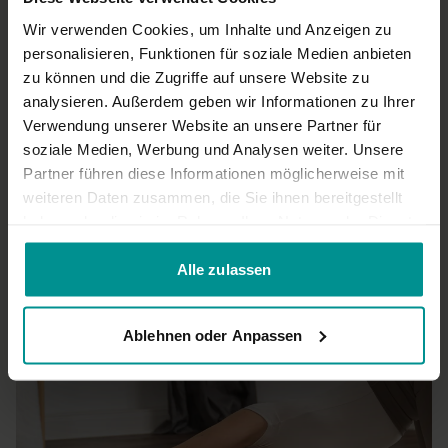
Nina hat eine ruhige angenehme Stimme und hat dennoch
ein gutes Tempo in den Asanas. Hier insgesamt ruhigere
Wir verwenden Cookies, um Inhalte und Anzeigen zu
strechy Praxis. Vielen Dank!
personalisieren, Funktionen für soziale Medien anbieten
0
zu können und die Zugriffe auf unsere Website zu
analysieren. Außerdem geben wir Informationen zu Ihrer
Janni
Dezember 20, 2025
Verwendung unserer Website an unsere Partner für
wundervoll!!!
soziale Medien, Werbung und Analysen weiter. Unsere
Partner führen diese Informationen möglicherweise mit
0
weiteren Daten zusammen, die Sie ihnen bereitgestellt
haben oder die sie im Rahmen Ihrer Nutzung der Dienste
Mehr laden
gesammelt haben.
Alle zulassen
Ähnliche Videos
Ablehnen oder Anpassen