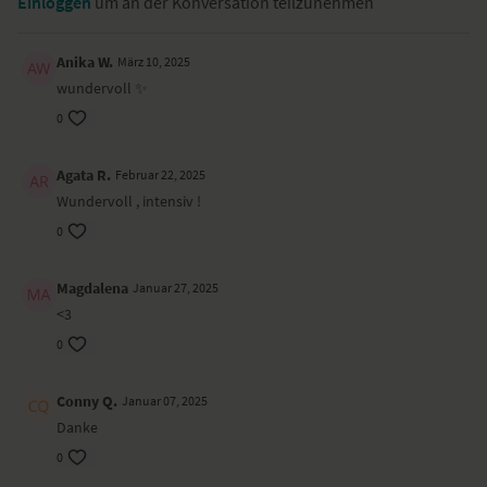
Einloggen
um an der Konversation teilzunehmen
Anika W.
März 10, 2025
wundervoll ✨
0
Agata R.
Februar 22, 2025
Wundervoll , intensiv !
0
Magdalena
Januar 27, 2025
<3
0
Conny Q.
Januar 07, 2025
Danke
0