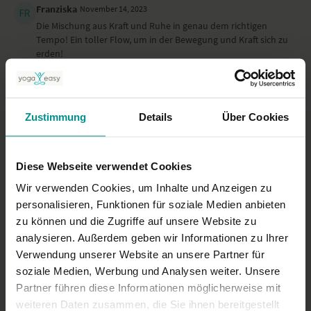
Franziska
November 14, 2023
Die Mischung aus Kraft und Ruhe in genau dem richtigen
Tempo! Ein toller Flow, um in der Bewegung und Kraft sich zu
erden!
0
Katharina N.
September 22, 2023
Zustimmung
Details
Über Cookies
Toll! Anstrengend und doch innerlich ruhig; und mit
angenehmster Stimme klar und humorvoll angeleitet.
0
Diese Webseite verwendet Cookies
Wir verwenden Cookies, um Inhalte und Anzeigen zu
Mehr laden
personalisieren, Funktionen für soziale Medien anbieten
zu können und die Zugriffe auf unsere Website zu
analysieren. Außerdem geben wir Informationen zu Ihrer
Ähnliche Videos
Verwendung unserer Website an unsere Partner für
soziale Medien, Werbung und Analysen weiter. Unsere
Partner führen diese Informationen möglicherweise mit
weiteren Daten zusammen, die Sie ihnen bereitgestellt