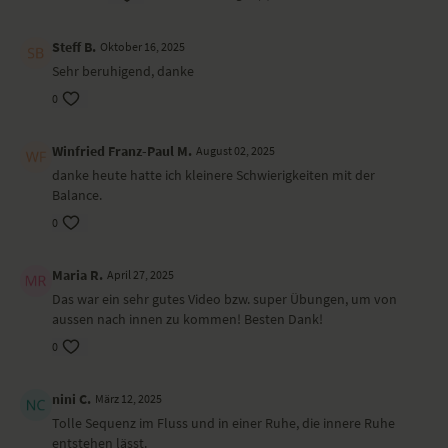
der Atempause in die Leere eintauchen. Du gleitest von bewegter
Achtsamkeit und Atembewusstheit in die Ruhe der Kontemplation.
Steff B.
Oktober 16, 2025
YogaEasy hat dieses Yoga-Video für dich gedreht,
Sehr beruhigend, danke
weil...
0
es besonders wichtig ist, den Zustand von innerer Ruhe immer wieder
zu spüren, um langfristig Krankheiten zu vermeiden.
Winfried Franz-Paul M.
August 02, 2025
Besondere Yoga-Übungen (Asanas)
danke heute hatte ich kleinere Schwierigkeiten mit der
Balance.
Sammeln in der Kraft des Beckens
0
die Flügel ausbreiten
der Stuhl – Utkatasana
Bahya Kumbhaka – Atempause in der Leere
Maria R.
April 27, 2025
Halbmondsichel
Das war ein sehr gutes Video bzw. super Übungen, um von
der Halbmond – Ardha Chandrāsana
aussen nach innen zu kommen! Besten Dank!
sammelnde Vorbeuge
0
Mantra-Meditation: Ruhe
Wirkung und Vorteile der Yoga-Übungs-Sequenz
nini C.
März 12, 2025
Tolle Sequenz im Fluss und in einer Ruhe, die innere Ruhe
Erdende und beruhigende Wirkung
entstehen lässt.