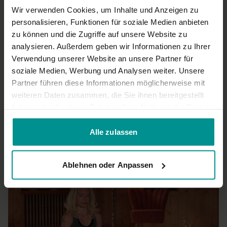
Wir verwenden Cookies, um Inhalte und Anzeigen zu
Fein 5
personalisieren, Funktionen für soziale Medien anbieten
0
zu können und die Zugriffe auf unsere Website zu
analysieren. Außerdem geben wir Informationen zu Ihrer
Sarah
Oktober 05, 2024
Verwendung unserer Website an unsere Partner für
Das hat mir gefallen. Das Mantra Ru-He hat mir am besten
soziale Medien, Werbung und Analysen weiter. Unsere
gefallen. Das nehme ich mit in meinen Alltag
Partner führen diese Informationen möglicherweise mit
0
weiteren Daten zusammen, die Sie ihnen bereitgestellt
haben oder die sie im Rahmen Ihrer Nutzung der Dienste
Mehr laden
gesammelt haben.
Alle zulassen
Ähnliche Videos
Ablehnen oder Anpassen