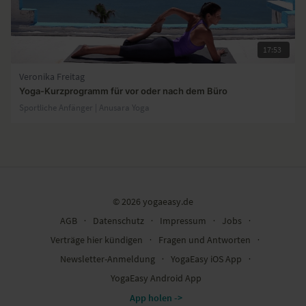
17:53
Veronika Freitag
Yoga-Kurzprogramm für vor oder nach dem Büro
Sportliche Anfänger | Anusara Yoga
© 2026 yogaeasy.de
AGB
∙
Datenschutz
∙
Impressum
∙
Jobs
∙
Verträge hier kündigen
∙
Fragen und Antworten
∙
Newsletter-Anmeldung
∙
YogaEasy iOS App
∙
YogaEasy Android App
App holen ->