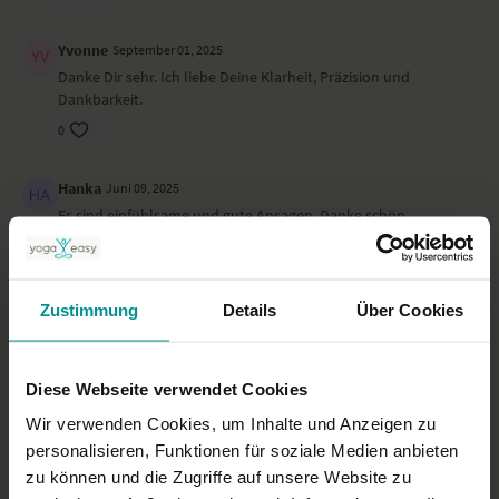
Yvonne
September 01, 2025
Danke Dir sehr. Ich liebe Deine Klarheit, Präzision und
Dankbarkeit.
0
Hanka
Juni 09, 2025
Es sind einfühlsame und gute Ansagen. Danke schön.
0
Petra G.
April 08, 2025
Zustimmung
Details
Über Cookies
Sehr gut angesagte Asanas.
0
Diese Webseite verwendet Cookies
Christine W.
Januar 26, 2025
Wir verwenden Cookies, um Inhalte und Anzeigen zu
Sehr schön angeleitet! Sehr angenehme Stimme! Ich bin
personalisieren, Funktionen für soziale Medien anbieten
wunderbar in Balance!
zu können und die Zugriffe auf unsere Website zu