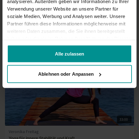
0
analysieren. Außerdem geben wir Informationen zu Ihrer
Verwendung unserer Website an unsere Partner für
soziale Medien, Werbung und Analysen weiter. Unsere
Mehr laden
Partner führen diese Informationen möglicherweise mit
weiteren Daten zusammen, die Sie ihnen bereitgestellt
haben oder die sie im Rahmen Ihrer Nutzung der Dienste
Ähnliche Videos
gesammelt haben.
Alle zulassen
Ablehnen oder Anpassen
33:00
Veronika Freitag
Yoga für innere Stabilität und Kraft