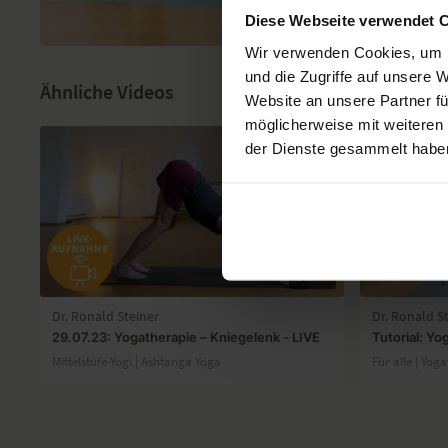
Diese Webseite verwendet 
Wir verwenden Cookies, um I
und die Zugriffe auf unsere 
Ähnliche Videos
Website an unsere Partner fü
möglicherweise mit weiteren
der Dienste gesammelt habe
54:47
Dr. Ronald Steiner
Dr. Ronald S
29.07.23: Yogatherapie – Kniegelenk - LIVE
Tutorial: Yo
Mittelstufe-Yogi | Ashtanga Yoga
Für alle | Yog