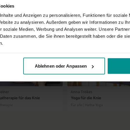
Cookies
nhalte und Anzeigen zu personalisieren, Funktionen für soziale
Website zu analysieren. Außerdem geben wir Informationen zu I
r soziale Medien, Werbung und Analysen weiter. Unsere Partner
 Daten zusammen, die Sie ihnen bereitgestellt haben oder die s
n.
Ablehnen oder Anpassen
13:25
teiner
Anna Trökes
gatherapie für das Knie
Yoga für die Knie
atherapie
Für alle | Hatha Yoga