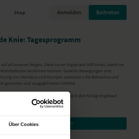
Anmelden
Beitreten
Shop
nde Knie: Tagesprogramm
auf all unseren Wegen. Diese kurze Yogapraxis hilft ihnen, damit sie
n Wohlbefinden ausführen können. Gezielte Bewegungen und
ährung von Meniskus und Knorpel, verbessern die Beinachse und
 ein gesundes und ausgeglichenes Umfeld.
uert 25 Minuten und kann regelmäßig in den Alltag eingebaut
Abonnenten zur Verfügung.
Zum Ansehen Mitglied werden
Über Cookies