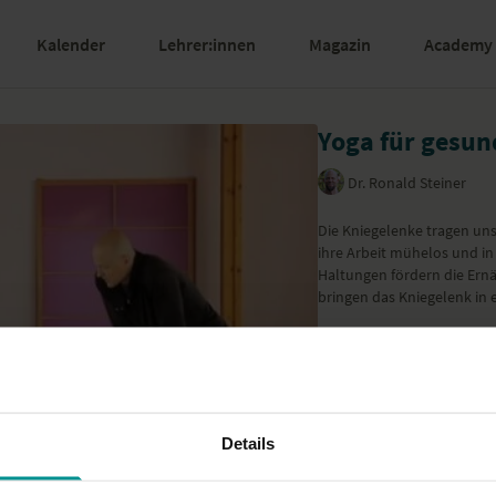
Kalender
Lehrer:innen
Magazin
Academy
Yoga für gesu
Dr. Ronald Steiner
Die Kniegelenke tragen uns 
ihre Arbeit mühelos und i
Haltungen fördern die Ern
bringen das Kniegelenk in
Das komplette Programm da
werden. Es steht unseren 
Mehr anzeigen
Details