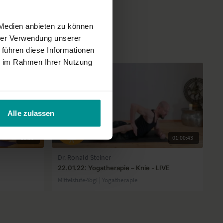
 Medien anbieten zu können
hrer Verwendung unserer
 führen diese Informationen
ie im Rahmen Ihrer Nutzung
Alle zulassen
16:38
01:00:43
Dr. Ronald Steiner
22.01.22: Yogatherapie – Knie - LIVE
Mittelstufe-Yogi | Yogatherapie