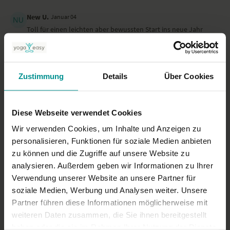
New U.
Januar 04
Toll für einen leichten aber bewussten Start ins neue Jahr
0
Karin
Januar 03
Zustimmung
Details
Über Cookies
Wunderbar! Stärkend und inspirierend.
0
Diese Webseite verwendet Cookies
Mehr laden
Wir verwenden Cookies, um Inhalte und Anzeigen zu
personalisieren, Funktionen für soziale Medien anbieten
zu können und die Zugriffe auf unsere Website zu
Ähnliche Videos
analysieren. Außerdem geben wir Informationen zu Ihrer
Verwendung unserer Website an unsere Partner für
soziale Medien, Werbung und Analysen weiter. Unsere
Partner führen diese Informationen möglicherweise mit
weiteren Daten zusammen, die Sie ihnen bereitgestellt
haben oder die sie im Rahmen Ihrer Nutzung der Dienste