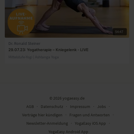
54:47
Dr. Ronald Steiner
29.07.23: Yogatherapie – Kniegelenk - LIVE
Mittelstufe-Yogi | Ashtanga Yoga
© 2026 yogaeasy.de
AGB
∙
Datenschutz
∙
Impressum
∙
Jobs
∙
Verträge hier kündigen
∙
Fragen und Antworten
∙
Newsletter-Anmeldung
∙
YogaEasy iOS App
∙
YogaEasy Android App