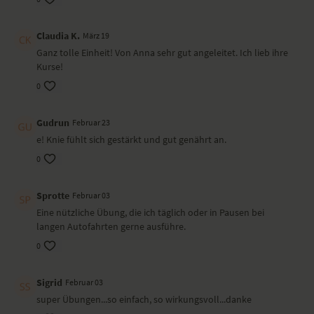
Variation von Utthita Hasta Padasana
Tadasana
Claudia K.
März 19
Wirkung und Vorteile der Yoga-Übungs-Sequenz
Ganz tolle Einheit! Von Anna sehr gut angeleitet. Ich lieb ihre
Kurse!
Diese Yoga-Übungen dienen zur Entspannung der Kniegelenke und
0
zur Kräftigung der Muskeln, die die Knie stabilisieren. Ziel ist die
Kräftigung der Muskeln des Oberschenkels und den Stoffwechsels in
den Kniegelenken anzuregen.
Gudrun
Februar 23
Besonders zu beachten bei diesem Yoga-Video
e! Knie fühlt sich gestärkt und gut genährt an.
0
Bei Knie-Beschwerden immer zunächst einen Arzt oder eine Ärztin
aufsuchen und abklären, ob Yoga-Übungen gemacht werden dürfen.
Bei stechendem Schmerz sollte die Übungssequenz abgebrochen
Sprotte
Februar 03
werden. Wichtig ist, immer auf die Signale des eigenen Körpers zu
Eine nützliche Übung, die ich täglich oder in Pausen bei
hören.
langen Autofahrten gerne ausführe.
0
Sigrid
Februar 03
super Übungen...so einfach, so wirkungsvoll...danke