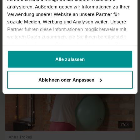
0
analysieren. Außerdem geben wir Informationen zu Ihrer
Verwendung unserer Website an unsere Partner für
soziale Medien, Werbung und Analysen weiter. Unsere
Mehr laden
Partner führen diese Informationen möglicherweise mit
weiteren Daten zusammen, die Sie ihnen bereitgestellt
haben oder die sie im Rahmen Ihrer Nutzung der Dienste
Ähnliche Videos
gesammelt haben.
Alle zulassen
Ablehnen oder Anpassen
17:14
Anna Trökes