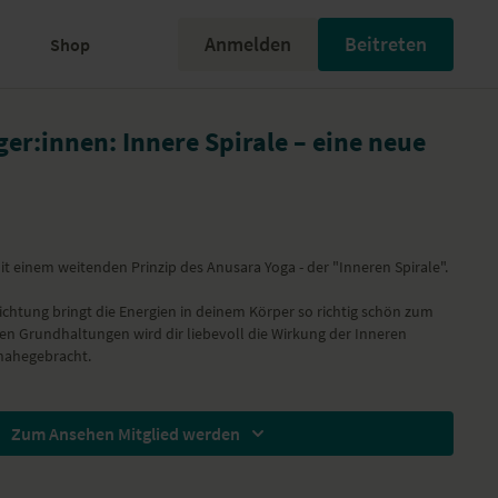
Anmelden
Beitreten
Shop
er:innen: Innere Spirale – eine neue
it einem weitenden Prinzip des Anusara Yoga - der "Inneren Spirale".
gt die Energien in deinem Körper so richtig schön zum
nen Grundhaltungen wird dir liebevoll die Wirkung der Inneren
 nahegebracht.
Zum Ansehen Mitglied werden