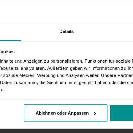
 ich nicht wusste, dass ich sie habe! Da wird der 77-jährige Körper wach..:-
Details
nd Dank
Cookies
nhalte und Anzeigen zu personalisieren, Funktionen für soziale
Website zu analysieren. Außerdem geben wir Informationen zu I
den. Etwas zu mechanisch.
r soziale Medien, Werbung und Analysen weiter. Unsere Partner
 Daten zusammen, die Sie ihnen bereitgestellt haben oder die s
n.
Ablehnen oder Anpassen