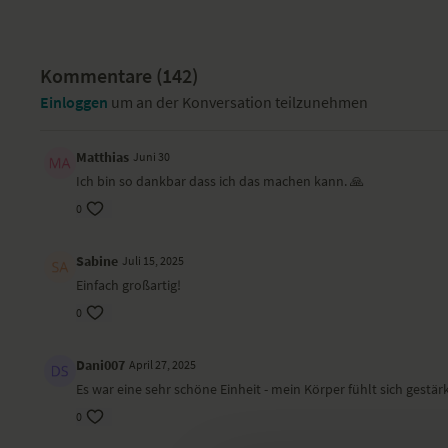
Kommentare (
142
)
Einloggen
um an der Konversation teilzunehmen
Matthias
Juni 30
Ich bin so dankbar dass ich das machen kann. 🙏
0
Sabine
Juli 15, 2025
Einfach großartig!
0
Dani007
April 27, 2025
Es war eine sehr schöne Einheit - mein Körper fühlt sich gestär
0