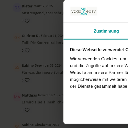
Dieter
März 12, 2025
Anstrengend, aber sehr gut! Ich habe Muskeln gespürt, von denen
0
Zustimmung
Gudrun R.
Februar 11, 2025
Toll! Die Konzentration auf die Spiralen öffnet Welten - tause
Diese Webseite verwendet 
0
Wir verwenden Cookies, um I
Sabine
und die Zugriffe auf unsere 
Dezember 31, 2024
Für was die innere Spirale dient, ist mir nicht ganz klar gewor
Website an unsere Partner fü
möglicherweise mit weiteren
0
der Dienste gesammelt habe
Matthias
November 13, 2024
Es wird alles allmählich etwas klarer.
0
Sabine
Oktober 08, 2024