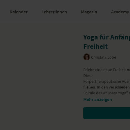
Kalender
Lehrer:innen
Magazin
Academy
Yoga für Anfäng
Freiheit
Christina Lobe
Erlebe eine neue Freiheit m
Diese
körpertherapeutische Ausrichtung brin
fließen. In den verschiede
Spirale des Anusara Yoga®
Mehr anzeigen