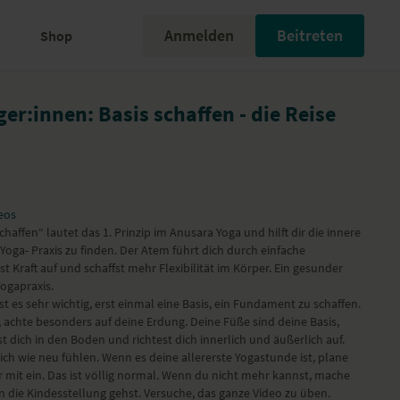
Anmelden
Beitreten
Shop
er:innen: Basis schaffen - die Reise
eos
und hilft dir die innere
Yoga- Praxis zu finden. Der Atem führt dich durch einfache
 Kraft auf und schaffst mehr Flexibilität im Körper. Ein gesunder
Yogapraxis.
t es sehr wichtig, erst einmal eine Basis, ein Fundament zu schaffen.
 achte besonders auf deine Erdung. Deine Füße sind deine Basis,
lst dich in den Boden und richtest dich innerlich und äußerlich auf.
ich wie neu fühlen. Wenn es deine allererste Yogastunde ist, plane
 mit ein. Das ist völlig normal. Wenn du nicht mehr kannst, mache
 in die Kindesstellung gehst. Versuche, das ganze Video zu üben.