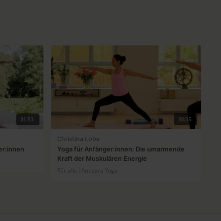
31:53
30:35
Christina Lobe
er:innen
Yoga für Anfänger:innen: Die umarmende
Kraft der Muskulären Energie
Für alle | Anusara Yoga