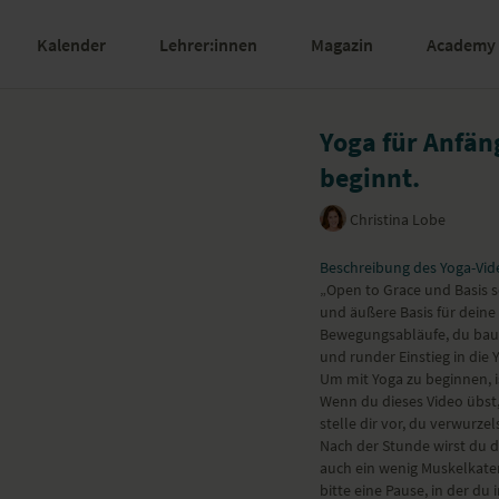
Kalender
Lehrer:innen
Magazin
Academy
Yoga für Anfäng
beginnt.
Christina Lobe
Beschreibung des Yoga-Vid
„Open to Grace und Basis schaffen“ lautet das 1. Prinzip im Anusara Yoga 
und äußere Basis für deine 
Bewegungsabläufe, du baust
und runder Einstieg in die 
Um mit Yoga zu beginnen, is
Wenn du dieses Video übst,
stelle dir vor, du verwurze
Nach der Stunde wirst du d
auch ein wenig Muskelkater
bitte eine Pause, in der du