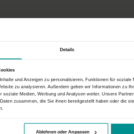
nen und deren korrekte Ausführung und Haltung schon beherrschen.
Details
Cookies
nhalte und Anzeigen zu personalisieren, Funktionen für soziale
rn
Website zu analysieren. Außerdem geben wir Informationen zu I
r soziale Medien, Werbung und Analysen weiter. Unsere Partner
 Daten zusammen, die Sie ihnen bereitgestellt haben oder die s
n.
er waren die Hinweise auf Ausrichtung, Gewichtsverteilung und Erdung.
Ablehnen oder Anpassen