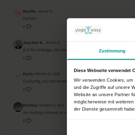
Marthe
Januar 13
Perfekt
0
Joachim K.
Januar 10
Gut für Anfänger, die die wesentlichen Stellungen schon ken
Zustimmung
0
Diese Webseite verwendet 
Karin
Oktober 22, 2025
Wir verwenden Cookies, um I
Großartig, um sich immer wieder an die Grundlagen zu erinne
und die Zugriffe auf unsere 
0
Website an unsere Partner fü
möglicherweise mit weiteren
Martina
Oktober 12, 2025
der Dienste gesammelt habe
Am Anfang minimal zu schnell für unbekannte Positionen. Sup
0