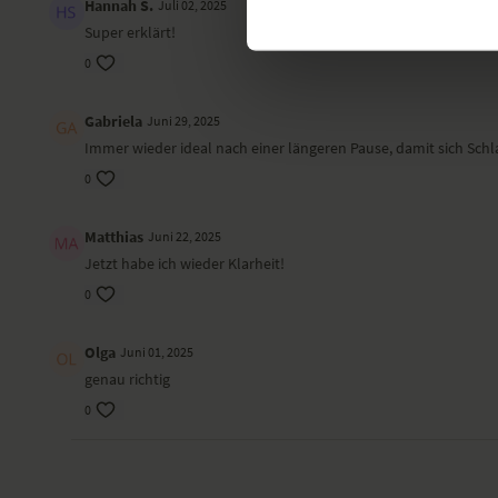
Hannah S.
Juli 02, 2025
Super erklärt!
0
Gabriela
Juni 29, 2025
Immer wieder ideal nach einer längeren Pause, damit sich Schl
0
Matthias
Juni 22, 2025
Jetzt habe ich wieder Klarheit!
0
Olga
Juni 01, 2025
genau richtig
0