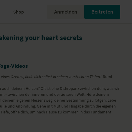
Anmelden
Beitreten
Shop
kening your heart secrets
Yoga-Videos
 eines Ozeans, finde dich selbst in seinen versteckten Tiefen.”
Rumi
 du auch deinem Herzen? Oft ist eine Diskrepanz zwischen dem, was wir
un, – zwischen der inneren und der äußeren Welt. Höre deinem
m deinem eigenen Herzensweg, deiner Bestimmung zu folgen. Lebe
Fülle und Anbindung. Gehe mit Mut und Hingabe durch die eigenen
 Tiefe, öffne dich, um nach Hause zu kommen in das Fundament
umpfes wird sich nach dieser Yogapraxis weich und geschmeidig