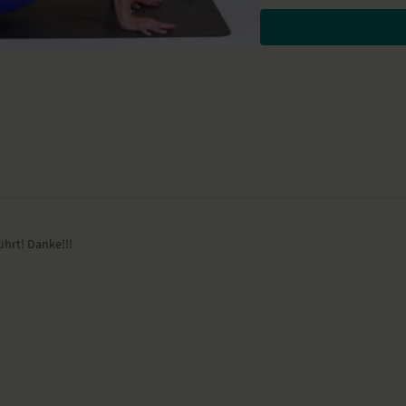
anfühlen. Hier setzt sich h
nicht mehr genug Raum hab
nicht bist, und lass, das wa
alles bereits da. Wenn du 
anderen. Halte die Verbin
Symbol für die innere Weite
YogaEasy hat dieses
du deinen Herzraum öffnen
wird.
Besondere Yoga-Ü
ührt! Danke!!!
Katze-Kuh im Sitzen un
Herabschauender Hund
Kobra - Bhujangasana
Planke - Phalakasana
dreibeiniger Hund - E
Anjaneyasana - Ausfalls
Stuhl – Utkatasana
Vorbeuge - Uttanasana
halbe Vorbeuge - Ardh