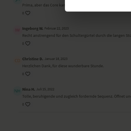
Prima, aber das Core kam etwas zu kurz.
0
Ingeborg W.
Februar 22, 2023
Recht anstrengend für den Schultergürtel durch die langen S
0
Christine D.
Januar 18, 2023
Herzlichen Dank, für diese wunderbare Stunde.
0
Nina H.
Juli 15, 2022
Tolle, beruhigende und zugleich fordernde Sequenz. Öffnet un
0