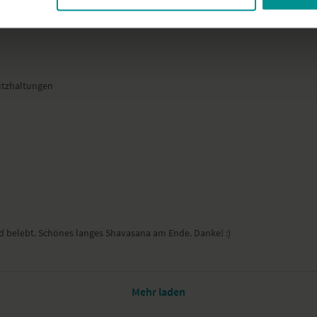
tützhaltungen
d belebt. Schönes langes Shavasana am Ende. Danke! :)
Mehr laden