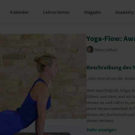
Kalender
Lehrer:innen
Magazin
Academy
Yoga-Flow: Awa
Stine Lethan
Beschreibung des 
„Dein Herz ist von der Größe
Dein Herz folgt dir, folgst
fühlen, und dem, was wir t
Herzen zu und nähre es, u
deine Herzenswahrheit in 
Hüllen der Dunkelheit und
deines Herzens
Mehr anzeigen
Der obere Bereich deines R