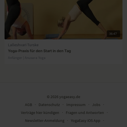
36:47
Lalleshvari Turske
Yoga-Praxis für den Start in den Tag
Anfänger | Anusara Yoga
© 2026 yogaeasy.de
AGB
∙
Datenschutz
∙
Impressum
∙
Jobs
∙
Verträge hier kündigen
∙
Fragen und Antworten
∙
Newsletter-Anmeldung
∙
YogaEasy iOS App
∙