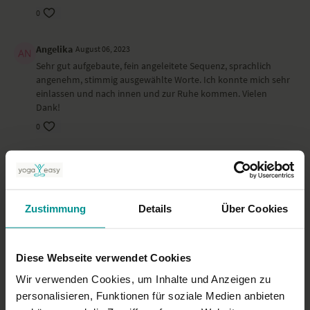
0
Angelika
August 06, 2023
Sehr gut aufgebaute, fein angeleitete Sequenz, sprachlich
angenehm, stimmig ausgewählte Worte. Ich konnte mich sehr
einlassen und nach innen und zur Ruhe kommen. Vielen
Dank!
0
Theresa
Januar 22, 2023
Tolle Sequenz. Danke
0
Zustimmung
Details
Über Cookies
Petra
Januar 21, 2023
Wundervoll
Diese Webseite verwendet Cookies
0
Wir verwenden Cookies, um Inhalte und Anzeigen zu
personalisieren, Funktionen für soziale Medien anbieten
Jeannette
Januar 21, 2023