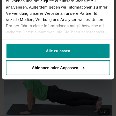
zu können und die Zugriffe auf unsere Website zu
Hat mir gut gefallen und mich neu gefordert. Danke
analysieren. Außerdem geben wir Informationen zu Ihrer
0
Verwendung unserer Website an unsere Partner für
soziale Medien, Werbung und Analysen weiter. Unsere
Partner führen diese Informationen möglicherweise mit
Mehr laden
weiteren Daten zusammen, die Sie ihnen bereitgestellt
haben oder die sie im Rahmen Ihrer Nutzung der Dienste
gesammelt haben.
Ähnliche Videos
Alle zulassen
Ablehnen oder Anpassen
43:27