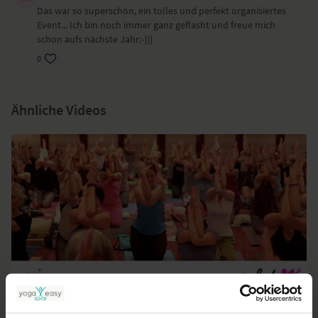
Das war so superschön, ein tolles und perfekt organisiertes
Event... Ich bin noch immer ganz geflasht und freue mich
schon aufs nächste Jahr:-)))
0
Ähnliche Videos
02:09
Impressionen von der Yoga Conference Germany 2017