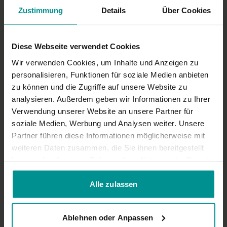
Für alle | Yoga Talks
Zustimmung
Details
Über Cookies
Diese Webseite verwendet Cookies
Wir verwenden Cookies, um Inhalte und Anzeigen zu
personalisieren, Funktionen für soziale Medien anbieten
zu können und die Zugriffe auf unsere Website zu
analysieren. Außerdem geben wir Informationen zu Ihrer
Verwendung unserer Website an unsere Partner für
soziale Medien, Werbung und Analysen weiter. Unsere
Partner führen diese Informationen möglicherweise mit
02:10
weiteren Daten zusammen, die Sie ihnen bereitgestellt
haben oder die sie im Rahmen Ihrer Nutzung der Dienste
Impressionenfilm von der Yoga Conference 2018
gesammelt haben.
Für alle | Yoga Talks
Alle zulassen
Ablehnen oder Anpassen