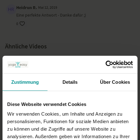
Heidrun R.
Mai 12, 2019
Eine perfekte Antwort - Danke dafür ;)
0
Ähnliche Videos
Zustimmung
Details
Über Cookies
Diese Webseite verwendet Cookies
Wir verwenden Cookies, um Inhalte und Anzeigen zu
personalisieren, Funktionen für soziale Medien anbieten
03:31
zu können und die Zugriffe auf unsere Website zu
Petros Haffenrichter
analysieren. Außerdem geben wir Informationen zu Ihrer