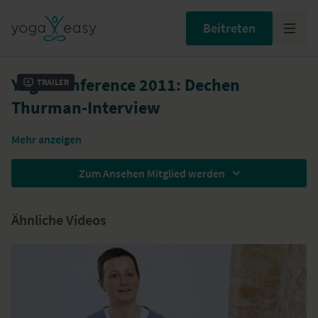
Beitreten
Yoga Conference 2011: Dechen
Trailer
Thurman-Interview
Mehr anzeigen
Zum Ansehen Mitglied werden
Ähnliche Videos