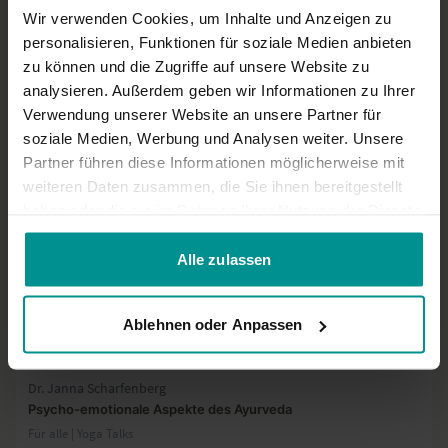
03:04
Wir verwenden Cookies, um Inhalte und Anzeigen zu
personalisieren, Funktionen für soziale Medien anbieten
Dr. Ronald Steiner
Interview: Warum sollte Yoga olympisch werden?
zu können und die Zugriffe auf unsere Website zu
Für alle | Yoga Talks
analysieren. Außerdem geben wir Informationen zu Ihrer
Verwendung unserer Website an unsere Partner für
soziale Medien, Werbung und Analysen weiter. Unsere
Partner führen diese Informationen möglicherweise mit
weiteren Daten zusammen, die Sie ihnen bereitgestellt
haben oder die sie im Rahmen Ihrer Nutzung der Dienste
gesammelt haben.
Alle zulassen
Ablehnen oder Anpassen
09:04
Dr. Janna Scharfenberg
Psycho-emotionale Aspekte des Ayurveda
Für alle | Yoga Talks