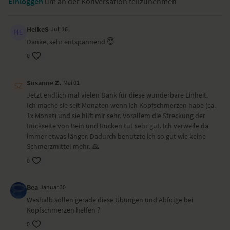
Einloggen
um an der Konversation teilzunehmen
Katze-Kuh
halber Heldensitz mit Vorbeuge – Ardha Virasana
Paschimottanasana
HeikeS
Juli 16
Schneidersitz mit Vorbeuge – Sukhasana
Danke, sehr entspannend 😇
liegende Drehung
0
Shavasana
Wirkung und Vorteile
Susanne Z.
Mai 01
Jetzt endlich mal vielen Dank für diese wunderbare Einheit.
Du kannst akute Kopfschmerzen lindern und auch langfristig
Ich mache sie seit Monaten wenn ich Kopfschmerzen habe (ca.
Kopfschmerzen vorbeugen, wenn du diese Praxis häufiger übst.
1x Monat) und sie hilft mir sehr. Vorallem die Streckung der
Rückseite von Bein und Rücken tut sehr gut. Ich verweile da
Ort und Ausstattung
immer etwas länger. Dadurch benutzte ich so gut wie keine
Schmerzmittel mehr. 🙏
Dieses Video haben wir im Being Space Hamburg gedreht.
0
Bea
Januar 30
Weshalb sollen gerade diese Übungen und Abfolge bei
Kopfschmerzen helfen ?
0