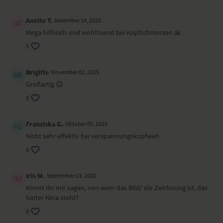
Anette T.
Dezember 14, 2025
Mega hilfreich und wohltuend bei Kopfschmerzen 🙏
0
Brigitte
November 02, 2025
Großartig 😌
0
Franziska G.
Oktober 05, 2025
Nicht sehr effektiv bei verspannungskopfweh
0
Iris M.
September 23, 2025
Könnt Ihr mir sagen, von wem das Bild/ die Zeichnung ist, das
hinter Nina steht?
0