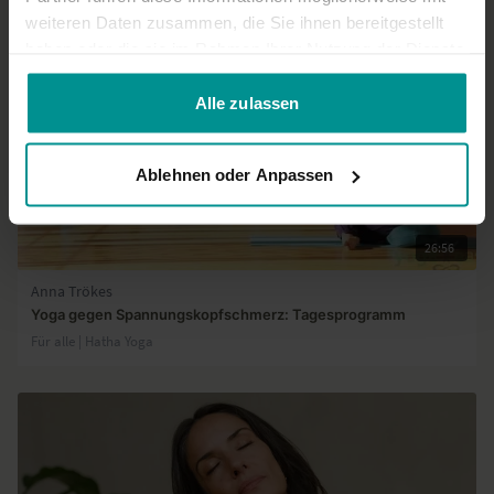
weiteren Daten zusammen, die Sie ihnen bereitgestellt
haben oder die sie im Rahmen Ihrer Nutzung der Dienste
gesammelt haben.
Alle zulassen
Ablehnen oder Anpassen
26:56
Anna Trökes
Yoga gegen Spannungskopfschmerz: Tagesprogramm
Für alle | Hatha Yoga