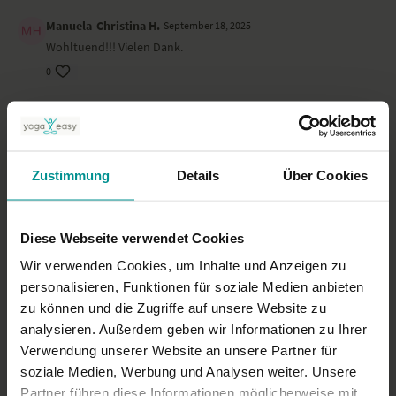
Manuela-Christina H.
September 18, 2025
Wohltuend!!! Vielen Dank.
0
Esther B.
September 09, 2025
Wundervolle Sequenz...Danke!
0
Zustimmung
Details
Über Cookies
Diana P.
August 28, 2025
Danke,… feels much better
Diese Webseite verwendet Cookies
0
Wir verwenden Cookies, um Inhalte und Anzeigen zu
personalisieren, Funktionen für soziale Medien anbieten
Mehr laden
zu können und die Zugriffe auf unsere Website zu
analysieren. Außerdem geben wir Informationen zu Ihrer
Verwendung unserer Website an unsere Partner für
soziale Medien, Werbung und Analysen weiter. Unsere
Ähnliche Videos
Partner führen diese Informationen möglicherweise mit