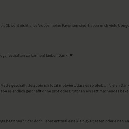
iner Morgensequenz in den Tag,
afür ausgerichtet ist, deine
uheben. Raus aus dem Bett und
uper. Obwohl nicht alles Videos meine Favoriten sind, haben mich viele Übn
Yoga festhalten zu können! Lieben Dank! ❤
19:54
atte geschafft. Jetzt bin ich total motiviert, dass es so bleibt. :) Vielen D
Sunrise Yoga – eine sanfte Yoga-Sequenz am Morgen
h habe es endlich geschafft ohne Brot oder Brötchen ein satt machendes be
 Yoga-Sequenz für den Morgen mit
iner Flow-Stunde.
Yoga beginnen? Oder doch lieber erstmal eine kleinigkeit essen oder einen K