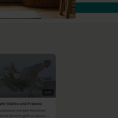
einem dynamischen Yo
oder einer sanft mobili
Ob du dich für das kraft
am Morgen bringst du d
verspannten Glieder und
Rezepte zum Program
Zusätzlich kannst du je
Frühstücksrezepte ausp
Bulgur mit Birnen und 
Kokos-Farro mit Kard
Overnight Oats mit Chi
Veganes Bircher-Müsli
Baked Oatmeal mit Bee
21:07
Birnen-Zimt-Porridge
Veganes Frühstücks-Sa
ehr Stärke und Präsenz
ogasequenz mit dem Münchner
Lesestoff zum Progra
Patrick Broome geht es darum