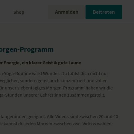
Anmelden
Beitreten
Shop
Morgen-Programm
r Energie, ein klarer Geist & gute Laune
-Yoga-Routine wirkt Wunder: Du fühlst dich nicht nur
eweglicher, sondern gehst auch konzentriert und voller
 Für unser siebentägiges Morgen-Programm haben wir die
a-Stunden unserer Lehrer:innen zusammengestellt.
fänger:innen geeignet. Alle Videos sind zwischen 20 und 40
ng kannst du jeden Morgen zwischen zwei Videos wählen: