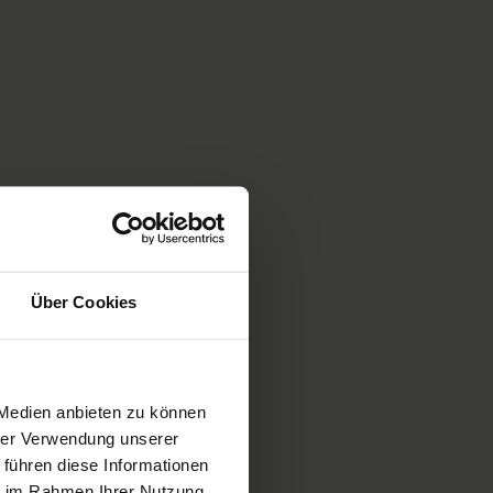
möchtest, empfehlen wir dir diese Artikel aus unserem
le Blankenfeld und Corina Rhodovi:
Mindful Morning: Deine
Tipps: Wie du es schaffst, täglich Yoga zu üben
ramm
als Favorit, damit du es leicht wiederfindest.
ogramms in der vorgegebenen Reihenfolge bzw. einer für dich
einen Kalender. Das Programm ist als 7-Tage-Programm mit
– falls das gerade nicht zu deinem Leben passt, kannst du die
Über Cookies
f z.B. 2 Wochen verteilen.
rgen direkt vom Bett auf deine (am besten bereits am
atte und leg los!
 Medien anbieten zu können
hrer Verwendung unserer
 führen diese Informationen
ie im Rahmen Ihrer Nutzung