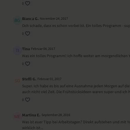
0
In dieser Morgensequenz vor der traumhaften
Starte mit e
Kulisse der bayrischen Berge, kannst du Kraft
die perfekt d
Bianca G.
November 24, 2017
tanken, um dann voller Energie in den Tag zu
Energie anz
st...
rein in den...
Och schade, dass es schon vorbei ist. Ein tolles Programm - s
Tag 5
0
Tina
Februar 04, 2017
Was ein tolles Programm! Ich hoffe weiter am morgendlichen 
0
Steffi G.
Februar 01, 2017
31:20
Super. Ich habe es bis auf eine Ausnahme jeden Morgen auf die M
Go with the Flow: Ruhig und kraftvoll am Morgen
auch nicht viel Zeit. Die Frühstücksideen waren super und ic
Starte ruhig und gleichzeitig kraftvoll mit der
Eine ruhige
0
besten Intention in deinen Tag. Kapalabhati
den Basics e
und verschiedene Rückbeugen wirken
Martina E.
September 28, 2016
aktivierend.
Tag 6
Was ist euer Tipp bei Arbeitstagen? Direkt aufstehen und mit 
wirklich ist...