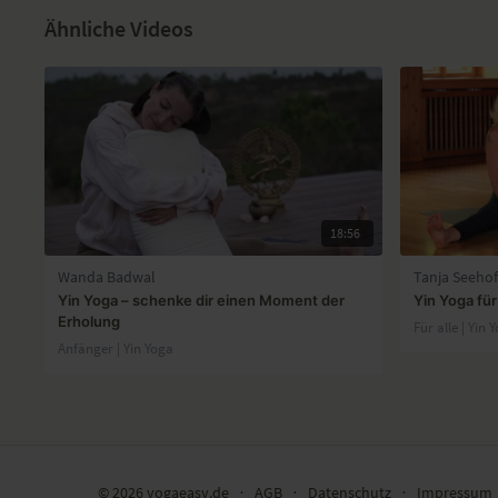
Ähnliche Videos
18:56
Wanda Badwal
Tanja Seehof
Yin Yoga – schenke dir einen Moment der
Yin Yoga fü
Erholung
Für alle | Yin 
Anfänger | Yin Yoga
© 2026 yogaeasy.de
∙
AGB
∙
Datenschutz
∙
Impressum