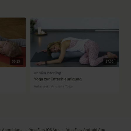
36:23
27:30
Annika Isterling
Yoga zur Entschleunigung
Anfänger | Anusara Yoga
er-Anmeldung
∙
YogaEasy iOS App
∙
YogaEasy Android App