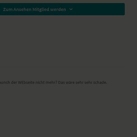
f der Matte
Zum Ansehen Mitglied werden
ule abrollen
rücke
kten Beinen, Vorbeuge
erm Brustkorb (Herzöffner)
ile der Yoga-Übungs-Sequenz
 das Atemvolumen wieder tiefer und voller. In dem die Asanas
t werden, reduzierst du die Geschwindigkeit deiner Gedanken und
elaunch der WEbseite nicht mehr? Das wäre sehr sehr schade.
hten bei diesem Yoga-Video
einen Zustand. Werte nicht, sondern nehme es in dieser Praxis als
hin. Verlangsame dein Tempo in jeder Asana. Fließe mit deiner
eue dich nicht all die Hilfsmittel zu nehmen, die Wanda hier
sanft in der Yoga-Übung zu verweilen und schneller Anspannungen
ng