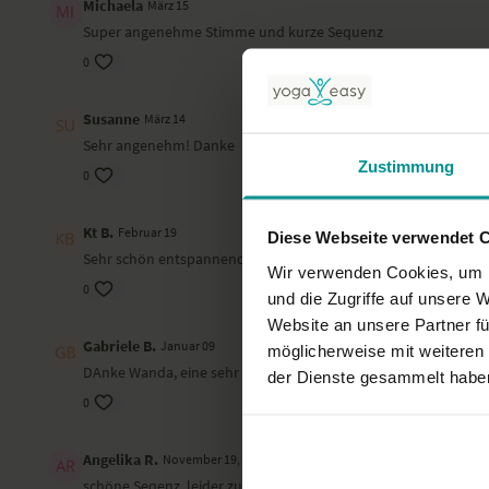
Michaela
März 15
Super angenehme Stimme und kurze Sequenz
0
Susanne
März 14
Sehr angenehm! Danke
Zustimmung
0
Kt B.
Februar 19
Diese Webseite verwendet 
Sehr schön entspannend. Danke!
Wir verwenden Cookies, um I
0
und die Zugriffe auf unsere 
Website an unsere Partner fü
Gabriele B.
Januar 09
möglicherweise mit weiteren
DAnke Wanda, eine sehr schöne kleine Yineinheit :)
der Dienste gesammelt habe
0
Angelika R.
November 19, 2025
schöne Seqenz, leider zu kurz........