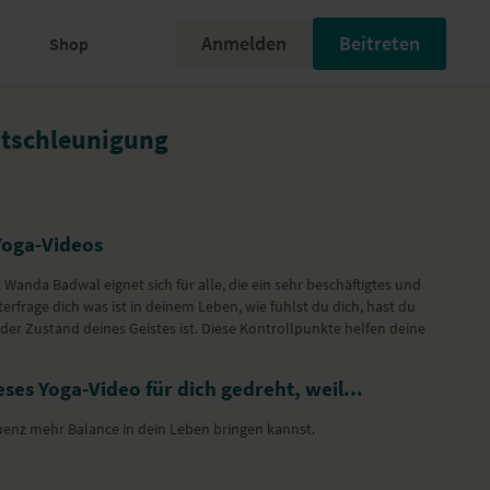
Anmelden
Beitreten
Shop
ntschleunigung
Yoga-Videos
Wanda Badwal eignet sich für alle, die ein sehr beschäftigtes und
rfrage dich was ist in deinem Leben, wie fühlst du dich, hast du
er Zustand deines Geistes ist. Diese Kontrollpunkte helfen deine
.
ses Yoga-Video für dich gedreht, weil...
uenz mehr Balance in dein Leben bringen kannst.
bungen (Asanas)