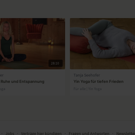
28:10
er
Tanja Seehofer
r Ruhe und Entspannung
Yin Yoga für tiefen Frieden
Yoga
Für alle | Yin Yoga
∙
Jobs
∙
Verträge hier kündigen
∙
Fragen und Antworten
∙
Newslett