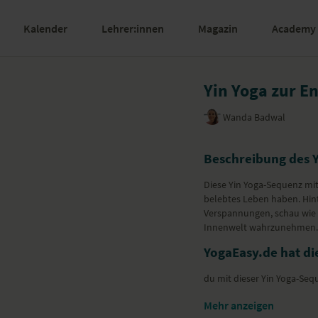
Kalender
Lehrer:innen
Magazin
Academy
Yin Yoga zur E
Wanda Badwal
Beschreibung des 
Diese Yin Yoga-Sequenz mit 
belebtes Leben haben. Hinte
Verspannungen, schau wie d
Innenwelt wahrzunehmen
YogaEasy.de hat die
du mit dieser Yin Yoga-Seq
Besondere Yoga-Ü
Mehr anzeigen