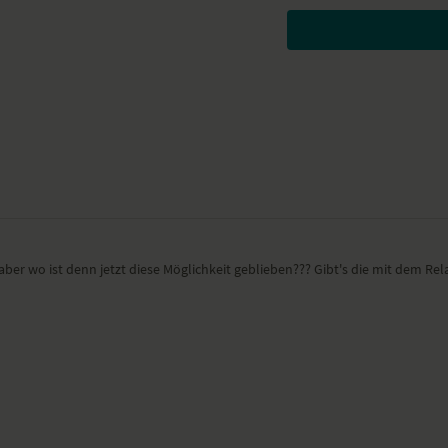
Liegend ausgestreckt au
Pranayama Übung
Halbe Brücke, Wirbelsä
Unterstützte Schulterb
Sitzend mit ausgestrec
Liegend mit Kissen unt
Sitzendes Savasana
Wirkung und Vorte
Mit bewusster Atmung wird
bewusst langsam ausgeführ
dein Geist wird ruhiger.
 aber wo ist denn jetzt diese Möglichkeit geblieben??? Gibt's die mit dem R
Besonders zu beac
Beobachte deinen Körper, d
stiller Beobachter einfach 
Atmung in die Übungen. Sch
empfiehlt. Sie helfen dir 
loszulassen.
Ort und Ausstattu