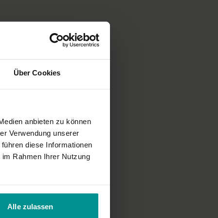
underschönen Yogahotel
Kubatzki
in Sankt Peter Ording gedreht.
se von
Hey Honey
.
Über Cookies
 Medien anbieten zu können
hrer Verwendung unserer
 führen diese Informationen
ie im Rahmen Ihrer Nutzung
Alle zulassen