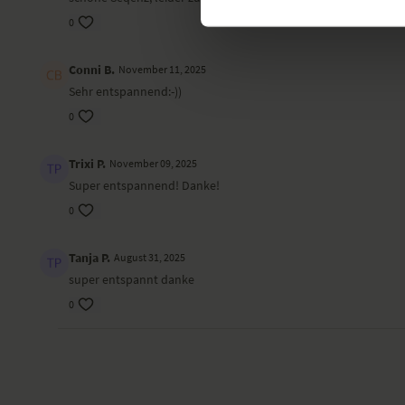
0
Conni B.
November 11, 2025
Sehr entspannend:-))
0
Trixi P.
November 09, 2025
Super entspannend! Danke!
0
Tanja P.
August 31, 2025
super entspannt danke
0