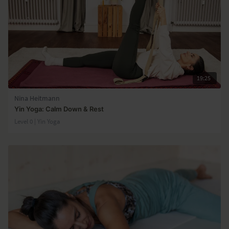
19:25
Nina Heitmann
Yin Yoga: Calm Down & Rest
Level 0 | Yin Yoga