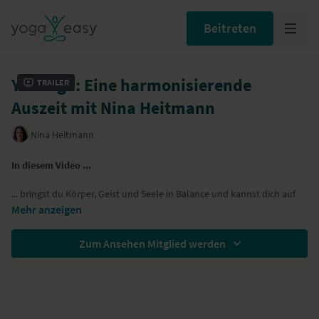
Beitreten
Yin Yoga: Eine harmonisierende
Trailer
Auszeit mit Nina Heitmann
Nina Heitmann
In diesem Video ...
... bringst du Körper, Geist und Seele in Balance und kannst dich auf
allen Ebenen entspannen.
Mehr anzeigen
... übst du nur wenige Haltungen, in denen du aber jeweils länger
bleibst.
Zum Ansehen Mitglied werden
... geht es darum, überflüssige Spannung loszulassen und dir ganz
bewusst eine Auszeit zu nehmen.
Yoga-Übungen (Asanas)
Kindhaltung – Balasana