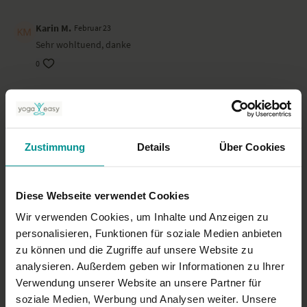
Karin M.
Februar 23
Sehr wohltuend, danke
0
Renate
Februar 22
wunderschön zum entspannen
0
Zustimmung
Details
Über Cookies
Kerstin
Februar 22
Liebe Nina, ich übe sehr gerne mit deinen Videos, diese
Diese Webseite verwendet Cookies
liebevolle Yin Einheit ist wunderbar. Danke!!!!
Wir verwenden Cookies, um Inhalte und Anzeigen zu
0
personalisieren, Funktionen für soziale Medien anbieten
zu können und die Zugriffe auf unsere Website zu
Mehr laden
analysieren. Außerdem geben wir Informationen zu Ihrer
Verwendung unserer Website an unsere Partner für
soziale Medien, Werbung und Analysen weiter. Unsere