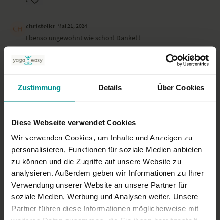
0
christelkr
Mai 21, 2024
Ebenso ungewohnt wie schön! Danke!!!
0
Kathleen B.
Mai 04, 2024
Zustimmung
Details
Über Cookies
Die Übungsabfolge fand ich sehr schön, jedoch haben
emofand ich die Zwischenkommentare (Burnout, Schokolade,
...) während der Praxis inhaltlich als unstimmig.
Diese Webseite verwendet Cookies
0
Wir verwenden Cookies, um Inhalte und Anzeigen zu
Mehr laden
personalisieren, Funktionen für soziale Medien anbieten
zu können und die Zugriffe auf unsere Website zu
analysieren. Außerdem geben wir Informationen zu Ihrer
Verwendung unserer Website an unsere Partner für
Ähnliche Videos
soziale Medien, Werbung und Analysen weiter. Unsere
Partner führen diese Informationen möglicherweise mit