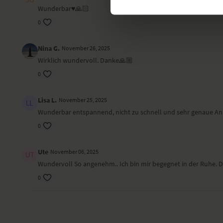
Wunderbar♥️🙏🏻
0
Nina G.
November 26, 2025
Wirklich wundervoll. Danke🙏🏼
0
Lisa L.
November 25, 2025
Wunderbar entspannend, nicht zu schnell und sehr genaue An
0
Ute
November 06, 2025
Wundervoll So angenehm.. Ich bin mir begegnet in der Ruhe. 
0