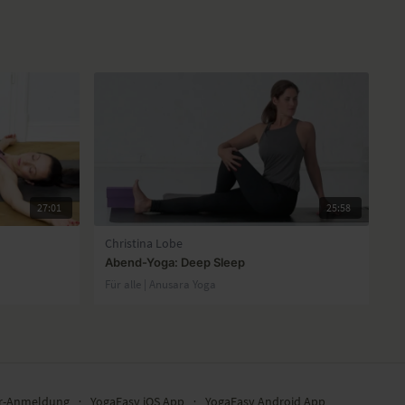
27:01
25:58
Christina Lobe
Abend-Yoga: Deep Sleep
Für alle | Anusara Yoga
er-Anmeldung
∙
YogaEasy iOS App
∙
YogaEasy Android App