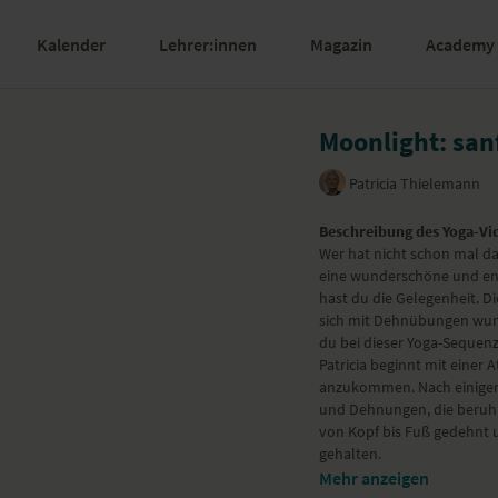
Kalender
Lehrer:innen
Magazin
Academy
Moonlight: sa
Patricia Thielemann
Beschreibung des Yoga-Vi
Wer hat nicht schon mal d
eine wunderschöne und en
hast du die Gelegenheit. 
sich mit Dehnübungen wun
du bei dieser Yoga-Sequenz
Patricia beginnt mit einer
anzukommen. Nach einigen
und Dehnungen, die beruhi
von Kopf bis Fuß gedehnt 
gehalten.
Benötigte Hilfsmittel
Mehr anzeigen