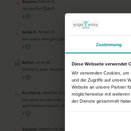
Susanne
Februar 15
Wunderbar 🥰🙏🏻
0
Sonja K.
Februar 13
Das waren eine ganz ganz wunderbare Stunde - lieben Dank 
Zustimmung
0
Bärbel
Januar 08
Diese Webseite verwendet 
Perfekt in jeder Hinsicht.
Wir verwenden Cookies, um I
0
und die Zugriffe auf unsere 
Website an unsere Partner fü
Kordula G.
Dezember 18, 2025
möglicherweise mit weiteren
Eine ganz wundervolle, entspannende Abendyogastunde. Die Kl
der Dienste gesammelt habe
ganz tiefenentspannt. Vielen herzlichen Dank :-)
0
Susanne
Dezember 05, 2025