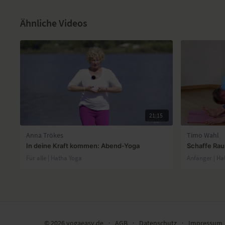
Ähnliche Videos
21:15
Anna Trökes
Timo Wahl
In deine Kraft kommen: Abend-Yoga
Schaffe Rau
Für alle | Hatha Yoga
Anfänger | Ha
© 2026 yogaeasy.de
∙
AGB
∙
Datenschutz
∙
Impressum