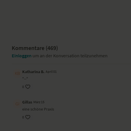
Kommentare (
469
)
Einloggen
um an der Konversation teilzunehmen
Katharina B.
April 01
"--"
0
Gillas
März 15
eine schöne Praxis
0