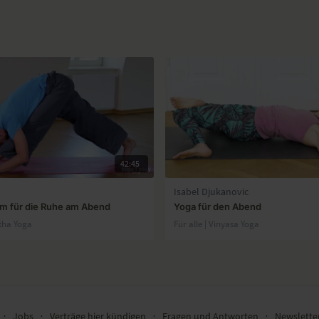
42:45
Isabel Djukanovic
m für die Ruhe am Abend
Yoga für den Abend
tha Yoga
Für alle | Vinyasa Yoga
∙
Jobs
∙
Verträge hier kündigen
∙
Fragen und Antworten
∙
Newslett