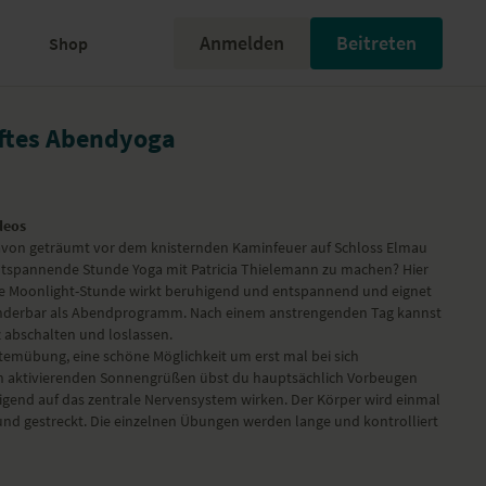
Anmelden
Beitreten
Shop
nftes Abendyoga
deos
avon geträumt vor dem knisternden Kaminfeuer auf Schloss Elmau
tspannende Stunde Yoga mit Patricia Thielemann zu machen? Hier
Die Moonlight-Stunde wirkt beruhigend und entspannend und eignet
derbar als Abendprogramm. Nach einem anstrengenden Tag kannst
 abschalten und loslassen.
 Atemübung, eine schöne Möglichkeit um erst mal bei sich
 aktivierenden Sonnengrüßen übst du hauptsächlich Vorbeugen
gend auf das zentrale Nervensystem wirken. Der Körper wird einmal
und gestreckt. Die einzelnen Übungen werden lange und kontrolliert