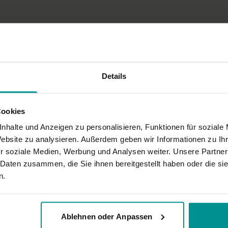
Aus unserem Yogaraum von der Berghütte. Namaste
Details
Cookies
nhalte und Anzeigen zu personalisieren, Funktionen für soziale
Website zu analysieren. Außerdem geben wir Informationen zu I
r soziale Medien, Werbung und Analysen weiter. Unsere Partner
 Daten zusammen, die Sie ihnen bereitgestellt haben oder die s
arheit von Patricia, der inspierierende Yogatalk, die angenehme Langsamk
n.
Ablehnen oder Anpassen