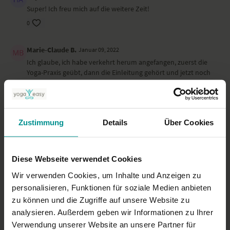
Super! Ich freu mich auf die weitere Zeit!
0
Marie-Claude B.
Januar 09, 2022
Ich glaube, ich habe verkehrt herum angefangen, zuerst die
Yoga-Praxis geübt, dann die Einleitung gehört und jetzt noch
die Einführung. Aber das geht bestimmt auch so... Vielen
Dank, ich bin gespannt und hoffe, ich halte durch, trotz der
Arbeit.
0
Zustimmung
Details
Über Cookies
Helene
Januar 09, 2022
klingt nach einer guten Kombi aus Yoga und anderen
Diese Webseite verwendet Cookies
Techniken. Freue mich auf das Programm.
Wir verwenden Cookies, um Inhalte und Anzeigen zu
0
personalisieren, Funktionen für soziale Medien anbieten
zu können und die Zugriffe auf unsere Website zu
Mehr laden
analysieren. Außerdem geben wir Informationen zu Ihrer
Verwendung unserer Website an unsere Partner für