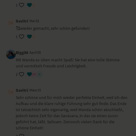
Savasana
1
Wirkung und Vorteile der Yoga-Übungs-Sequenz
Savitri
Mai 02
Der Körper wird sanft geweckt und mobilisiert. Diese Yoga-Sequenz
🥰wieder gemacht, sehr schön gefunden!
eignet sich besonders gut für die tägliche Praxis, denn sie ist ein guter
1
Mix aus Asanas einer Power-Yogasequenz.
Besonders zu beachten bei diesem Yoga-Video
BiggiM
April 05
Achte auf die korrekte Ausrichtung. Der Körper ist morgens noch nicht
Mit Wanda zu üben macht Spaß! Sie hat eine tolle Stimme
so flexibel – gib ihm Zeit. Schließe die Augen und lass dich von diesem
und vermittelt Freude und Leichtigkeit.
herrlichen Flow tragen.
2
Ort und Ausstattung
Savitri
März 15
Das Yoga-Video haben wir während ihres Retreats im
Yogahotel
Sehr schöne und für mich wieder perfekte Einheit, weil ich den
Kubatzki
in Sankt Peter-Ording am Strand gedreht. Wanda trägt
Aufbau und die klare ruhige Führung sehr gut finde. Das Ende
Yogakleidung von
Hey Honey.
ist tatsächlich sehr eigenartig, weil Wanda schön abschließt,
jedoch keine Zeit für das Savasana, in das sie einen zuvor
geführt hat, läßt. Seltsam. Dennoch vielen Dank für die
schöne Einheit!