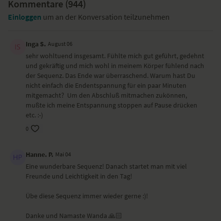
Kommentare (
944
)
diese Yoga-Sequenz ein wunderbarer Mix vieler mobilisierender
Einloggen
um an der Konversation teilzunehmen
Asanas ist und du sicher einen wandaful morning haben wirst.
Besondere Yoga-Übungen (Asanas)
Inga S.
August 06
sehr wohltuend insgesamt. Fühlte mich gut geführt, gedehnt
Sitz/Atmung
und gekräftig und mich wohl in meinem Körper fühlend nach
Sitz/runder Rücken
der Sequenz. Das Ende war überraschend. Warum hast Du
Sitz mit diagonaler Vorbeuge
nicht einfach die Endentspannung für ein paar Minuten
Katze-Kuh-Variante
mitgemacht? Um den Abschluß mitmachen zukönnen,
Vierfüßlerstand mit gestreckte Bein
mußte ich meine Entspannung stoppen auf Pause drücken
Herabschauender Hund
etc. :-)
Vorbeuge
Tadasana
0
Stand mit gekreuzten Beinen und seitlicher Dehnung
Sonnengruß A
Hanne. P.
Mai 04
Ausfallschritt mit seitlichem Twist
Eine wunderbare Sequenz! Danach startet man mit viel
Ausfallschritt mit ausgestrecktem Bein und Vorbeuge
Freunde und Leichtigkeit in den Tag!
Kobra mit hinterm Rücken verschränkten Armen
Kleines Rad
Übe diese Sequenz immer wieder gerne :)!
Liegend Rückenkreisen
Nadelöhr
Danke und Namaste Wanda 🙏🏻
Seitlicher Twist