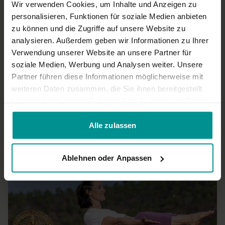
wieder
Wir verwenden Cookies, um Inhalte und Anzeigen zu
0
personalisieren, Funktionen für soziale Medien anbieten
zu können und die Zugriffe auf unsere Website zu
analysieren. Außerdem geben wir Informationen zu Ihrer
Astrid M.
Januar 15
Verwendung unserer Website an unsere Partner für
Sehr schöner Flow für den ganzen Körper. Einfach
unprätentiös einmal alles durchgedehnt. Vielen Dank!
soziale Medien, Werbung und Analysen weiter. Unsere
Partner führen diese Informationen möglicherweise mit
0
weiteren Daten zusammen, die Sie ihnen bereitgestellt
haben oder die sie im Rahmen Ihrer Nutzung der Dienste
Mehr laden
gesammelt haben.
Alle zulassen
Ähnliche Videos
Ablehnen oder Anpassen