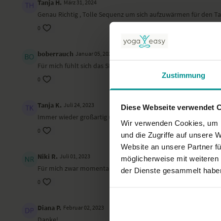
Tanja H.
März 31, 2024
Genau Richtig , Tolle Sequenz um sich aufzuwärmen für den T
0
boberrauch
Januar 05, 2024
Für mich fühlt sich das SIE fremd an. Das „Leider“ passt für mi
Zustimmung
0
Tanja K.
Juli 24, 2023
Diese Webseite verwendet 
Immer wieder großartig und fein !
Wir verwenden Cookies, um I
0
und die Zugriffe auf unsere 
Website an unsere Partner fü
Niki R.
Juli 01, 2023
möglicherweise mit weiteren
Für mich zwar momentan als Anfänger noch etwas schwierig, abe
der Dienste gesammelt habe
0
Diana P.
Februar 02, 2023
Danke!