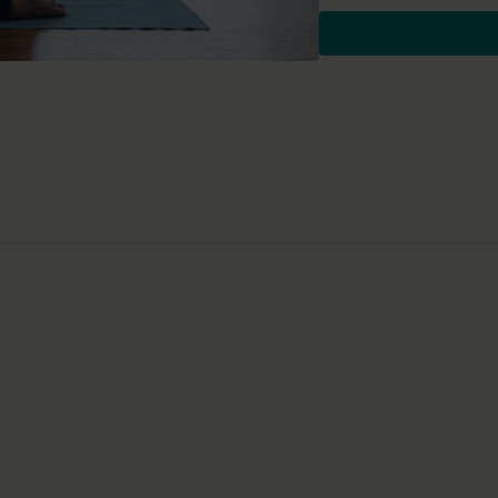
Besondere Yoga-Ü
Kindhaltung
Vierfüßlerstand
Vierfüßlerstand mit a
Herabschauender Hun
Fersenziehen zum Bod
Stuhl
Stehend mit ausgestre
Vorbeuge
Ausfallschritt mit geh
Chaturanga
Kobra
Seitlicher Twist mit Stu
Krieger I mit sanfter R
Ausfallschritt, Knie ab
Vorbeuge mit verschrä
Einbeiniger Stuhl
Wirkung und Vorte
Der Körper wird sanft gewe
gezielte Asanas und Atmung