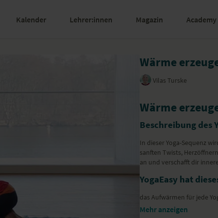
Kalender
Lehrer:innen
Magazin
Academy
Wärme erzeuge
Vilas Turske
Wärme erzeuge
Beschreibung des 
In dieser Yoga-Sequenz wir
sanften Twists, Herzöffner
an und verschafft dir inner
YogaEasy hat dieses
das Aufwärmen für jede Yoga-Praxis ei
andere Anusara-Yoga-Videos
Mehr anzeigen