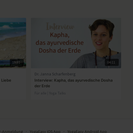
15:51
04:11
Dr. Janna Scharfenberg
 Liebe
Interview: Kapha, das ayurvedische Dosha
der Erde
Für alle | Yoga Talks
er-Anmeldung
∙
YogaEasy iOS App
∙
YogaEasy Android App