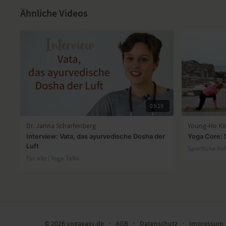
Ähnliche Videos
03:19
Dr. Janna Scharfenberg
Young-Ho K
Interview: Vata, das ayurvedische Dosha der
Yoga Core: 
Luft
Sportliche An
Für alle | Yoga Talks
© 2026 yogaeasy.de
∙
AGB
∙
Datenschutz
∙
Impressum