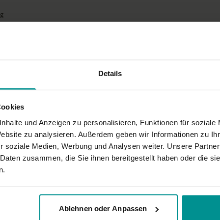
kann. Ein besonderer Fokus
ag
Besonders zu beac
Dieses Yoga-Video dient a
Turske. Daher verzichtet es
ausgeführt werden. Wichtig 
ch nicht zu meiner Yogapraxis.
Ausrichtung in den Asanas 
Details
Ort und Ausstattu
Das Video haben wir in der
Cookies
nhalte und Anzeigen zu personalisieren, Funktionen für soziale
Website zu analysieren. Außerdem geben wir Informationen zu I
r soziale Medien, Werbung und Analysen weiter. Unsere Partner
 Daten zusammen, die Sie ihnen bereitgestellt haben oder die s
r toll erklärt und ich liebe es. Kommt in meine Favoriten. Ich werde es wei
n.
Ablehnen oder Anpassen