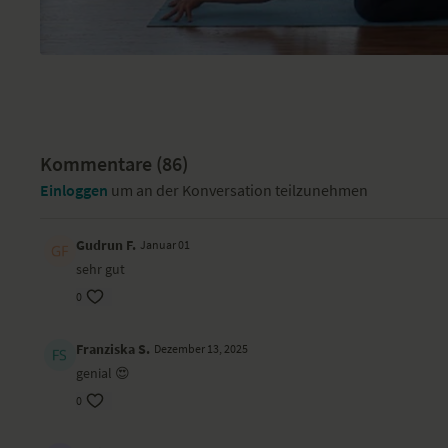
Kommentare (
86
)
Einloggen
um an der Konversation teilzunehmen
Gudrun F.
Januar 01
sehr gut
0
Franziska S.
Dezember 13, 2025
genial 😍
0