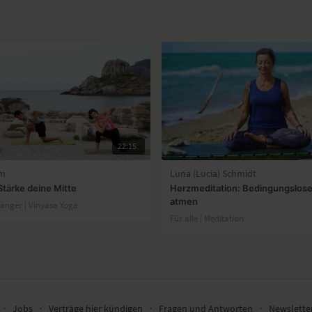
22:15
im
Luna (Lucia) Schmidt
Stärke deine Mitte
Herzmeditation: Bedingungslose
atmen
fänger | Vinyasa Yoga
Für alle | Meditation
∙
Jobs
∙
Verträge hier kündigen
∙
Fragen und Antworten
∙
Newslett