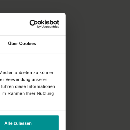
 liegt auf den Herzöffnern.
hten bei diesem Yoga-Video
ls Aufwärmphase zu anderen Yoga-Sequenzen von Lalla und Vilas
 auf Savasana. Diese Yoga-Praxis kann auch als kurze Einheit separat
ist, den Anleitungen von Vilas zu folgen und auf die korrekte
zu achten.
Über Cookies
ng
parApara Akadamie
von Vila und Lalla Turse in Potdam gedreht.
 Medien anbieten zu können
hrer Verwendung unserer
 führen diese Informationen
ie im Rahmen Ihrer Nutzung
ter üben. Bitte mehr !
Alle zulassen