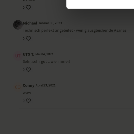
0
Michael
Januar 06, 2023
Technisch perfekt angeleitet - wenig ausgleichende Asanas
0
UTS T.
Mai 04, 2021
Sehr, sehr gut .. wie immer!
0
Conny
April 23, 2021
wow
0