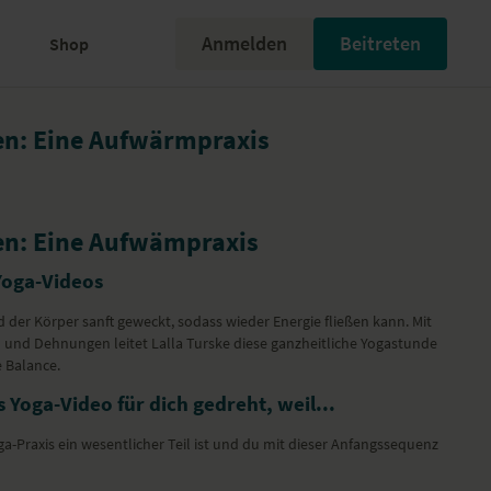
Anmelden
Beitreten
Shop
n: Eine Aufwärmpraxis
n: Eine Aufwämpraxis
Yoga-Videos
d der Körper sanft geweckt, sodass wieder Energie fließen kann. Mit
n und Dehnungen leitet Lalla Turske diese ganzheitliche Yogastunde
e Balance.
 Yoga-Video für dich gedreht, weil...
n wesentlicher Teil ist und du mit dieser Anfangssequenz
 mit Vilas und Lalla kombinieren kannst.