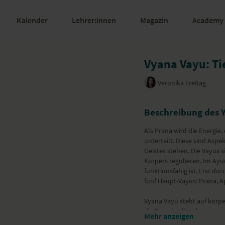
Kalender
Lehrer:innen
Magazin
Academy
Vyana Vayu: T
Veronika Freitag
Beschreibung des 
Als Prana wird die Energie,
unterteilt. Diese sind Aspe
Geistes stehen. Die Vayus 
Körpers regulieren. Im Ayu
funktionsfähig ist. Erst du
fünf Haupt-Vayus: Prana, 
Vyana Vayu steht auf körpe
die Energie, die „den ganz
Mehr anzeigen
und Atmung gezogen wird” (