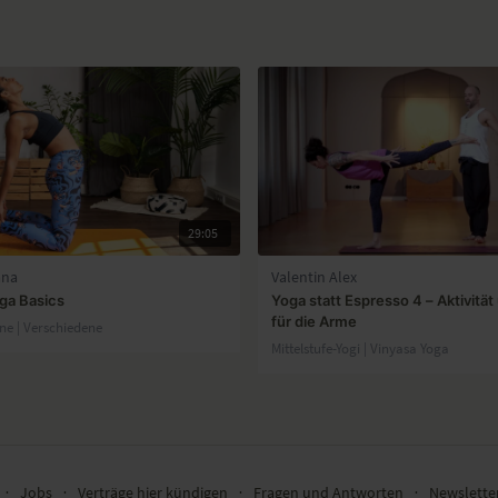
29:05
ana
Valentin Alex
ga Basics
Yoga statt Espresso 4 – Aktivität
für die Arme
ene | Verschiedene
Mittelstufe-Yogi | Vinyasa Yoga
∙
Jobs
∙
Verträge hier kündigen
∙
Fragen und Antworten
∙
Newslett