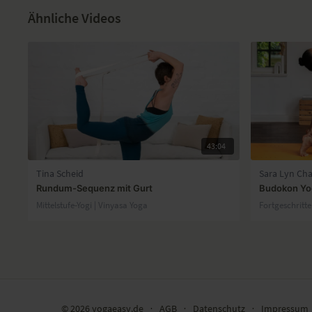
Ähnliche Videos
43:04
Tina Scheid
Sara Lyn Ch
Rundum-Sequenz mit Gurt
Budokon Yo
Mittelstufe-Yogi | Vinyasa Yoga
Fortgeschritt
© 2026 yogaeasy.de
∙
AGB
∙
Datenschutz
∙
Impressum