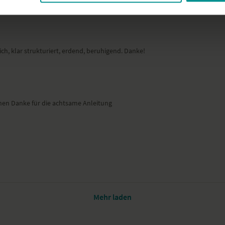
Besonders zu beac
Veronika nennt immer wieder
den Halbmond benutze etwa
Ort und Ausstattu
ch, klar strukturiert, erdend, beruhigend. Danke!
Das Video haben wir in Ve
Yoga-Outfit von Kismet.
Die YogaEasy Days 2020 – G
nen Danke für die achtsame Anleitung
Vom 1. bis 3. Mai trifft D
zusammen. Interessierte, Neueinsteiger, Fortgeschrittene und Yogalehrer freuen sich auf
gemeinsamen Tagen voller H
Dich erwarten intensive Yo
tolle Workshops. Wir freuen 
JETZT ANMELDEN
Mehr laden