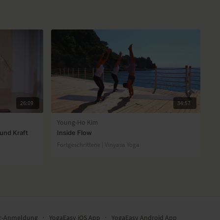
26:09
34:57
Young-Ho Kim
 und Kraft
Inside Flow
Fortgeschrittene | Vinyasa Yoga
er-Anmeldung
∙
YogaEasy iOS App
∙
YogaEasy Android App