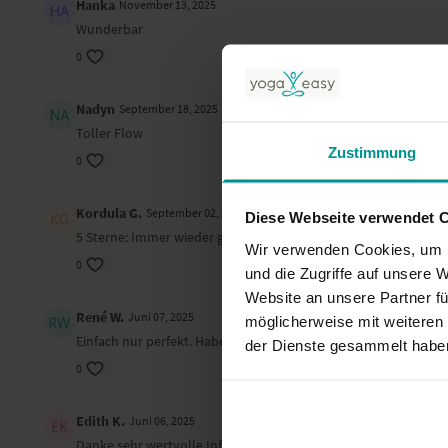
Hanka
November 13, 2025
Wunderbar
0
Nadyn
September 18, 2025
Toller Flow
Zustimmung
0
Kordula G.
September 02, 2025
Diese Webseite verwendet 
5 Sterne: Immer wieder großartige Stunde. Sehr guter Aufbau
Wir verwenden Cookies, um I
0
und die Zugriffe auf unsere 
Website an unsere Partner fü
René W.
Juni 07, 2025
möglicherweise mit weiteren
Einfach nur perfekt. Habe noch nie soviel gelernt in einer ode
der Dienste gesammelt habe
0
Edith K.
Juni 06, 2025
Danke sehr wertvolle Informationen