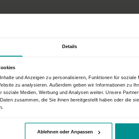
Grätsche
Grätsche mit seitl. Vor
Grätsche mit verschrä
Krieger II – Virabhadras
Seitlicher Winkel – Par
Dreieck – Trikonasana
Halbmond – Ardha Cha
Taube - Eka Pada Rajak
Details
Baum – Vrikshasana
Hand-Fuß-Haltung – P
Hocke – Malasana
Cookies
Schustersitz – Baddha
 der Stunde, klare präzise Ansage zur Körperausrichtung, angenehmes Temp
sitzende Grätsche – Up
nhalte und Anzeigen zu personalisieren, Funktionen für soziale
Tisch – Ardha Purvotta
Website zu analysieren. Außerdem geben wir Informationen zu I
Meditation
r soziale Medien, Werbung und Analysen weiter. Unsere Partner
Totenhaltung – Shavas
 Daten zusammen, die Sie ihnen bereitgestellt haben oder die s
r mehreren Yoga Praktiken. Meinen allergrössten Dank von Herzen an Veronica
Wirkung und Vorte
n.
Diese Yoga-Sequenz hilft di
Grenzen hinaus wahrzunehm
alle Bereiche deines Selbs
Ablehnen oder Anpassen