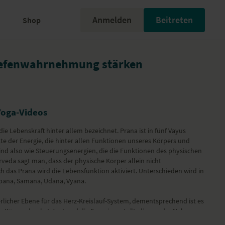
Anmelden
Beitreten
Shop
iefenwahrnehmung stärken
Yoga-Videos
 die Lebenskraft hinter allem bezeichnet. Prana ist in fünf Vayus
kte der Energie, die hinter allen Funktionen unseres Körpers und
sind also wie Steuerungsenergien, die die Funktionen des physischen
rveda sagt man, dass der physische Körper allein nicht
rch das Prana wird die Lebensfunktion aktiviert. Unterschieden wird in
Apana, Samana, Udana, Vyana.
rlicher Ebene für das Herz-Kreislauf-System, dementsprechend ist es
en Körper durchströmt und die Energie verteilt, die aus der Nahrung
B.K.S. Iyengar – Licht auf Yoga). Du kannst dir Vyana Vayu als den