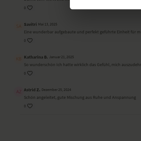
0
Savitri
Mai 13, 2025
Eine wunderbar aufgebaute und perfekt geführte Einheit für mi
0
Katharina B.
Januar 21, 2025
So wunderschön Ich hatte wirklich das Gefühl, mich auszudeh
0
Astrid Z.
Dezember 25, 2024
Schön angeleitet, gute Mischung aus Ruhe und Anspannung
0