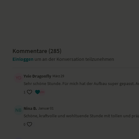
Kommentare (
285
)
Einloggen
um an der Konversation teilzunehmen
Yvie Dragonfly
März 29
Sehr schöne Stunde. Für mich hat der Aufbau super gepasst. A
1
Nina B.
Januar 01
Schöne, kraftvolle und wohltuende Stunde mit tollen und prä
0