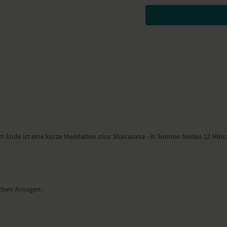
verteilenden, durchdringe
kontinuierliche Verteilen
Außerdem steht es für die 
den Zusammenhalt geben u
Veronika Freitag
führt dich
Rückbeugen, Hüftöffnern, 
mit einer Abschlussmeditat
YogaEasy hat dieses
du deinen Körper wahrneh
Besondere Yoga-Ü
m Ende ist eine kurze Meditation plus Shavasana - in Summe beides 12 Minut
Tadasana
der Stuhl – Utkatasana
Vorbeuge – Uttanasana
Ausfallschritt
zisen Ansagen.
herabschauender Hund
Heuschrecke – Shalaba
Kindhaltung – Balasan
Twist im Sprinter