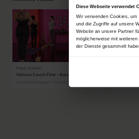
Diese Webseite verwendet 
Wir verwenden Cookies, um I
und die Zugriffe auf unsere 
Website an unsere Partner fü
möglicherweise mit weiteren
der Dienste gesammelt habe
48:52
Frank Schuler
Frank Schule
Vishnus Couch Flow - Kurz und Knackig
Vishnus Cou
Sportliche Anfänger | Vinyasa Yoga
Sportliche An