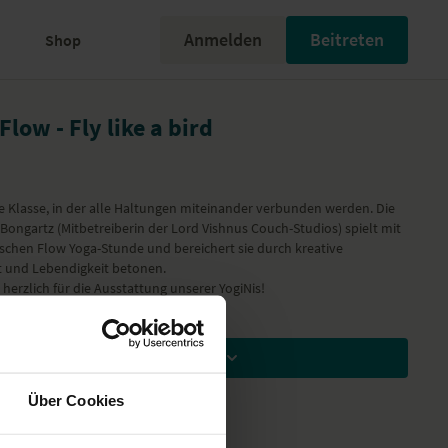
Anmelden
Beitreten
Shop
low - Fly like a bird
 Klasse, in der alle Haltungen miteinander verbunden werden. Die
 Bongartz (Mitbetreiberin der Lord Vishnus Couch-Studios) spielt mit
schen Flow Yoga-Stunde und bereichert sie durch kreative
it und Lebendigkeit betonen.
herzlich für die Ausstattung unserer YogiNis!
Zum Ansehen Mitglied werden
Über Cookies