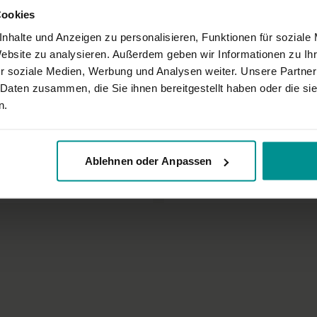
Cookies
nhalte und Anzeigen zu personalisieren, Funktionen für soziale
Website zu analysieren. Außerdem geben wir Informationen zu I
r soziale Medien, Werbung und Analysen weiter. Unsere Partner
 Daten zusammen, die Sie ihnen bereitgestellt haben oder die s
n.
01:03:43
r
Nicole Bongartz
Ablehnen oder Anpassen
ch Flow - Deep Twists
07.06.23 Open Your Wings Flow
fänger | Vinyasa Yoga
Sportliche Anfänger | Vinyasa Yoga