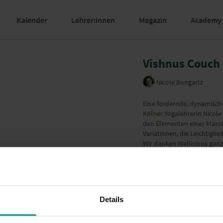
Kalender
Lehrer:innen
Magazin
Academy
Vishnus Couch F
Nicole Bongartz
Eine fordernde, dynamische
Kölner Yogalehrerin Nicole
den Elementen einer klassi
Variationen, die Leichtigke
Wir danken
Wellicious
ganz 
Mehr anzeigen
Details