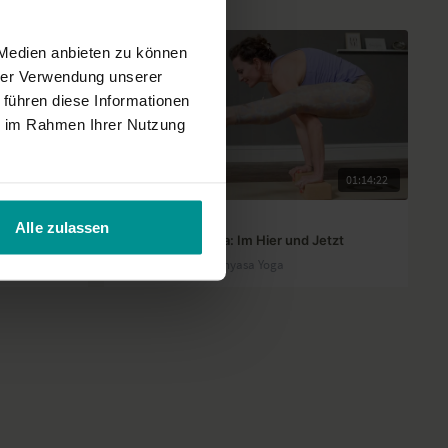
 Medien anbieten zu können
hrer Verwendung unserer
 führen diese Informationen
ie im Rahmen Ihrer Nutzung
01:01:10
01:14:22
Nicole Bongartz
Alle zulassen
Advanced Vinyasa: Im Hier und Jetzt
Fortgeschrittene | Vinyasa Yoga