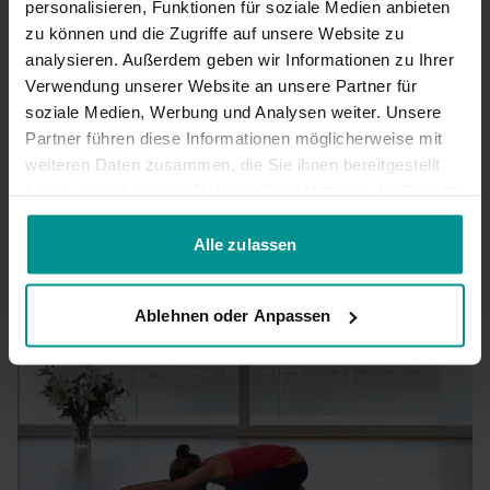
personalisieren, Funktionen für soziale Medien anbieten
Sonja W.
Mai 26, 2017
zu können und die Zugriffe auf unsere Website zu
Wärmt alles auf und führt tief zum Atem. Immer wieder
analysieren. Außerdem geben wir Informationen zu Ihrer
wunderbar! :)
Verwendung unserer Website an unsere Partner für
0
soziale Medien, Werbung und Analysen weiter. Unsere
Partner führen diese Informationen möglicherweise mit
Mehr laden
weiteren Daten zusammen, die Sie ihnen bereitgestellt
haben oder die sie im Rahmen Ihrer Nutzung der Dienste
gesammelt haben.
Ähnliche Videos
Alle zulassen
Ablehnen oder Anpassen