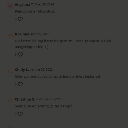
Angelina T.
März 29, 2024
Immer wieder Atmung
Brettstellung, Cobra
Kein schöner Abschluss
Oberschenkel-Dehner
0
rückenstärkende Stellungen im Liegen
Wirkung und Vorteile der Übungs-Sequenz
Korinna
April 19, 2023
Die letzte Übung hätte ich gern im Sitzen gemacht, da ich
Gestärkte Bauch- und Rückenmuskulatur, dadurch freieres Sitzen.
ausgekippter bin. :-)
Innere Wärme durch angeregten Kreislauf. Wohlfühlen durch
aktivierten Energiefluss im ganzen Körper.
0
Cindy L.
Januar 29, 2021
Sehr wärmend, das abrupte Ende irritiert leider sehr
0
Christina S.
Oktober 29, 2020
Sehr gute Anleitung, gutes Tempo!
0