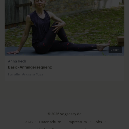
24:09
Anna Rech
Basic-Anfängersequenz
Für alle | Anusara Yoga
© 2026 yogaeasy.de
AGB
∙
Datenschutz
∙
Impressum
∙
Jobs
∙