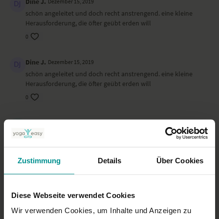
Dine J.
Dezember 15, 2019
schön angeleitet und doch recht anstrengend. eine kleine
Herausforderung, die öfter geübt erden will
0
Dine J.
Dezember 15, 2019
schön angeleitet und doch recht anstrengend. eine kleine
Herausforderung, die öfter geübt erden will
0
Jutta N.
August 21, 2019
Zu kurz
0
Zustimmung
Details
Über Cookies
Nadine M.
November 24, 2017
Vielen Dank!
Diese Webseite verwendet Cookies
0
Wir verwenden Cookies, um Inhalte und Anzeigen zu