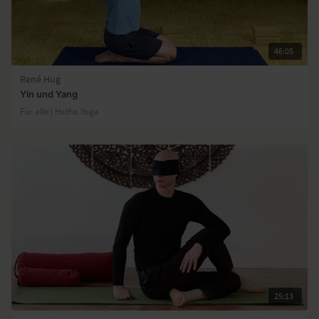
46:05
René Hug
Yin und Yang
Für alle | Hatha Yoga
25:13