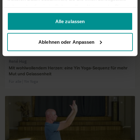
haben oder die sie im Rahmen Ihrer Nutzung der Dienste
gesammelt haben.
Alle zulassen
Ablehnen oder Anpassen
45:43
René Hug
Mit wohlwollendem Herzen: eine Yin Yoga-Sequenz für mehr
Mut und Gelassenheit
Für alle | Yin Yoga