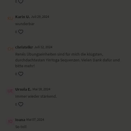
0
Lass dich auf diese Sequenz ein, fokussiere dich, bleib bei dir. Lass die
Gedanken vorbei ziehen und nehme dir bewusst Zeit für dich. Diese
Yoga-Sequenz eigent sich für jeden Tag - egal welchem Stresslevel du
Karin U.
Juli 29, 2024
im Alltag ausgesetzt bist.
wunderbar
Ort und Ausstattung
0
Dieses Video haben wir im
Suburb Yoga Studio
in Zürich gedreht.
christelkr
Juli 12, 2024
Renés Übungseinheiten sind für mich die klügsten,
durchdachtesten YinYoga Sequenzen. Vielen Dank dafür und
bitte mehr!
0
Ursula E.
Mai 18, 2024
Immer wieder stärkend.
0
Ioana
Mai 07, 2024
So toll