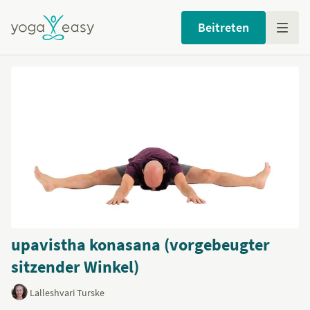
Beitreten
upavistha konasana (vorgebeugter
sitzender Winkel)
Lalleshvari Turske