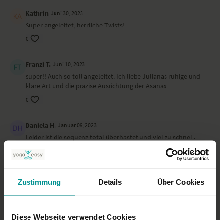
Kathrin
Juni 30, 2023
Super angeleitet, herrliche Twists!
0
Franzi T.
Juni 10, 2023
super!! Auch so toll angeleitet. Ich liebe Julianas ruhige und
klare Art und die präzise Ausrichtung der Asanas
0
Daniela H.
Januar 09, 2023
Leider ist die sequenz total überhastet und viel zu schnell.
selbst ein halbes Jahr nach Entbindung empfand ich die
Sequenz als etwas zu anspruchsvoll und hätte mir
Variationen gewünscht.
0
Zustimmung
Details
Über Cookies
Elke W.
November 27, 2022
Diese Webseite verwendet Cookies
Super Sequenz für zwischendurch