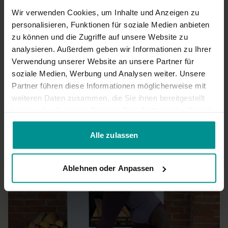
0
Wir verwenden Cookies, um Inhalte und Anzeigen zu
personalisieren, Funktionen für soziale Medien anbieten
zu können und die Zugriffe auf unsere Website zu
Frodo L.
Oktober 24, 2022
analysieren. Außerdem geben wir Informationen zu Ihrer
gut für zwischendurch, 1 stern abzug da alternativen fehlen
(sehr starke twists)
Verwendung unserer Website an unsere Partner für
soziale Medien, Werbung und Analysen weiter. Unsere
0
Partner führen diese Informationen möglicherweise mit
weiteren Daten zusammen, die Sie ihnen bereitgestellt
Mehr laden
haben oder die sie im Rahmen Ihrer Nutzung der Dienste
gesammelt haben.
Alle zulassen
Ähnliche Videos
Ablehnen oder Anpassen