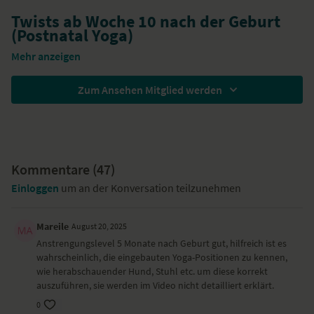
Twists ab Woche 10 nach der Geburt
(Postnatal Yoga)
Mehr anzeigen
Beschreibung des Yoga-Videos
In diesem Yogavideo wirst du mit Twists deine Wirbelsäule
Zum Ansehen Mitglied werden
mobilisieren und mehr Beweglichkeit hineinbringen. Diese Flexibiliät
kannst du als Mama in dein Leben mit Baby übertragen, wenn eine
neue Situation auftaucht.
Juliana
leitet dich dazu an, alte, nicht mehr
dienliche Gedankenmuster auszuwringen und loszulassen.
Kommentare (
47
)
Über die Drehungen löst du Verspannungen im gesamten Körper und
stärkst gleichzeitig deine Bein- und Rumpfmuskulatur.
Einloggen
um an der Konversation teilzunehmen
YogaEasy hat dieses Yoga-Video für dich gedreht,
weil...
Mareile
August 20, 2025
Anstrengungslevel 5 Monate nach Geburt gut, hilfreich ist es
du Flexibilität im Innen und im Außen schaffst.
wahrscheinlich, die eingebauten Yoga-Positionen zu kennen,
wie herabschauender Hund, Stuhl etc. um diese korrekt
Besondere Yoga-Übungen (Asanas)
auszuführen, sie werden im Video nicht detailliert erklärt.
stehende Vorbeuge – Uttanasana
0
halbe Vorbeuge – Ardha Uttanasana