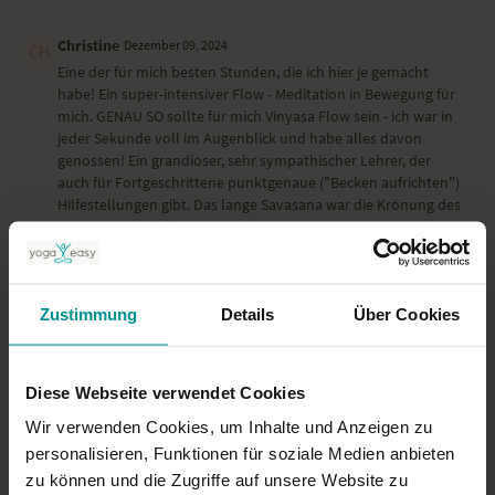
Christine
Dezember 09, 2024
Eine der für mich besten Stunden, die ich hier je gemacht
habe! Ein super-intensiver Flow - Meditation in Bewegung für
mich. GENAU SO sollte für mich Vinyasa Flow sein - ich war in
jeder Sekunde voll im Augenblick und habe alles davon
genossen! Ein grandioser, sehr sympathischer Lehrer, der
auch für Fortgeschrittene punktgenaue ("Becken aufrichten")
Hilfestellungen gibt. Das lange Savasana war die Krönung des
Genusses. Danke!
0
Zustimmung
Details
Über Cookies
Katharina F.
November 01, 2024
Ein wundervoller Flow - lieben Dank!
0
Diese Webseite verwendet Cookies
Wir verwenden Cookies, um Inhalte und Anzeigen zu
Rieke
Oktober 07, 2024
personalisieren, Funktionen für soziale Medien anbieten
Jo ist einfach immer wieder ein Erlebnis. Wunderbare Klasse!
Humor, Anstrengung, genaue Anleitungen, perfekt.
zu können und die Zugriffe auf unsere Website zu