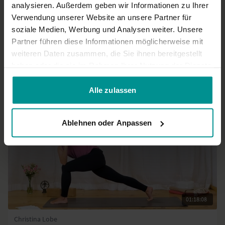
analysieren. Außerdem geben wir Informationen zu Ihrer
0
Verwendung unserer Website an unsere Partner für
soziale Medien, Werbung und Analysen weiter. Unsere
Mehr laden
Partner führen diese Informationen möglicherweise mit
weiteren Daten zusammen, die Sie ihnen bereitgestellt
haben oder die sie im Rahmen Ihrer Nutzung der Dienste
Ähnliche Videos
gesammelt haben.
Alle zulassen
Ablehnen oder Anpassen
01:18:08
Christina Lobe