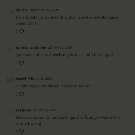
Seitliche Krähe mit gestrecktem Bein
Silvi S.
November 15, 2025
Herzöffner
Schulterstand
Die armbalance ist nicht drin, doch sonst eine tolle Klasse
Fisch
vielen Dank
Liegender Twist mit gestrecktem Bein
0
Shavasana
konstanze.boehm.1
Juli 06, 2025
gute kurze präsize Anweisungen, das fand ich sehr gut!!
0
Marei
Februar 18, 2025
ich bin happy mit dieser Praxis seit Jahren
0
saendae
Januar 23, 2025
Shawasana war für mich zu lange. Die Übungen waren teils
sehr schwierig
0