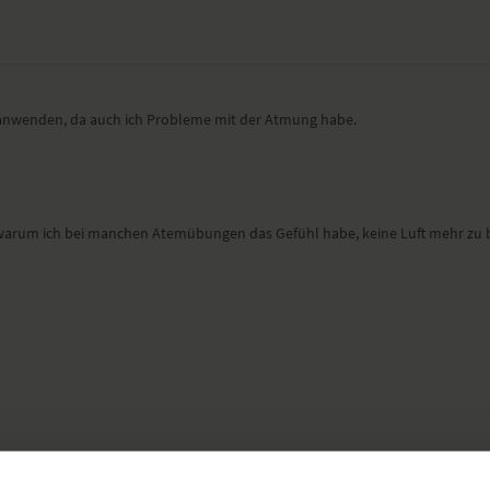
h anwenden, da auch ich Probleme mit der Atmung habe.
, warum ich bei manchen Atemübungen das Gefühl habe, keine Luft mehr z