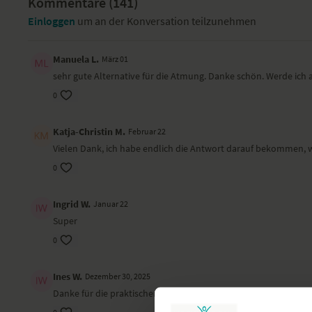
Kommentare (
141
)
Einloggen
um an der Konversation teilzunehmen
Manuela L.
März 01
sehr gute Alternative für die Atmung. Danke schön. Werde ic
0
Katja-Christin M.
Februar 22
Vielen Dank, ich habe endlich die Antwort darauf bekommen
0
Ingrid W.
Januar 22
Super
0
Ines W.
Dezember 30, 2025
Danke für die praktischen und absolut sinnvollen Tipps 😁