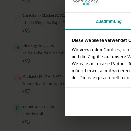
0
Christiane
Oktober 16, 2025
Zustimmung
Ich bin Sängerin. Super Tipp!!! Werde ich weitergeben.
0
Diese Webseite verwendet 
Rita
August 29, 2025
Wir verwenden Cookies, um I
Toll! Danke, dass ich mich nicht mehr quälen muss. 💛
und die Zugriffe auf unsere 
0
Website an unsere Partner fü
möglicherweise mit weiteren
Michaela M.
Mai 01, 2025
der Dienste gesammelt habe
Wunderbar frei interpretiert, danke.
0
Jenny
März 11, 2025
Anna ist toll!
0