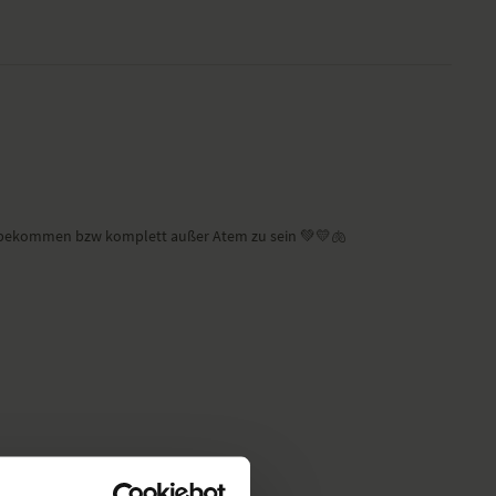
u bekommen bzw komplett außer Atem zu sein 💚💛🫁