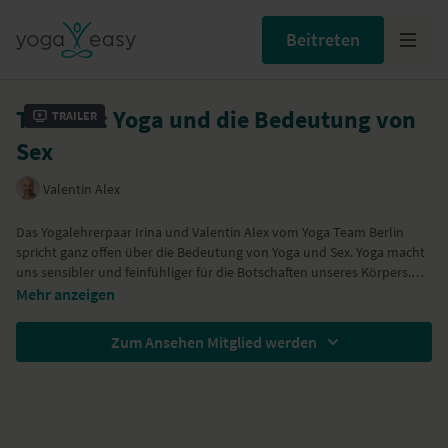
Beitreten
Tutorial: Yoga und die Bedeutung von
Trailer
Sex
Valentin Alex
Das Yogalehrerpaar Irina und Valentin Alex vom Yoga Team Berlin
spricht ganz offen über die Bedeutung von Yoga und Sex. Yoga macht
uns sensibler und feinfühliger für die Botschaften unseres Körpers.
Das Praktizieren von Yoga macht uns reflektierter und befreiter. Es
Mehr anzeigen
schafft die Grundlage, im Sexualleben zu äußern was man will, welche
Bedürfnisse und vielleicht auch welche Ängste man hat.
Zum Ansehen Mitglied werden
Kommunikation ist dabei ein wichtiger Bestandteil.