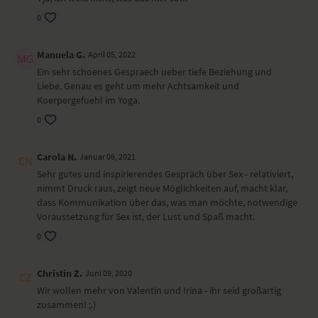
0
Manuela G.
April 05, 2022
Ein sehr schoenes Gespraech ueber tiefe Beziehung und
Liebe. Genau es geht um mehr Achtsamkeit und
Koerpergefuehl im Yoga.
0
Carola N.
Januar 06, 2021
Sehr gutes und inspirierendes Gespräch über Sex - relativiert,
nimmt Druck raus, zeigt neue Möglichkeiten auf, macht klar,
dass Kommunikation über das, was man möchte, notwendige
Voraussetzung für Sex ist, der Lust und Spaß macht.
0
Christin Z.
Juni 09, 2020
Wir wollen mehr von Valentin und Irina - ihr seid großartig
zusammen! ;.)