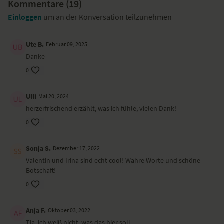
Kommentare (
19
)
Einloggen
um an der Konversation teilzunehmen
Ute B.
Februar 09, 2025
Danke
0
Ulli
Mai 20, 2024
herzerfrischend erzählt, was ich fühle, vielen Dank!
0
Sonja S.
Dezember 17, 2022
Valentin und Irina sind echt cool! Wahre Worte und schöne
Botschaft!
0
Anja F.
Oktober 03, 2022
Tja, ich weiß nicht, was das hier soll.