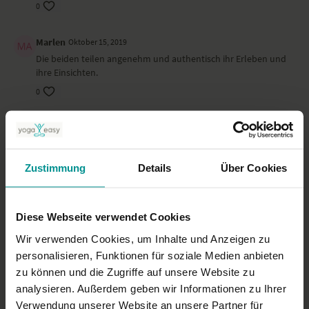
0
Marlen
Oktober 15, 2019
Die beiden teilen angenehm und authentisch ihr Erleben und
ihre Einsichten.
0
Kristina S.
Juni 11, 2019
Gefällt mir richtig gut, was die beiden von von sich geben,
besonders das was Irina sagt!!!
Zustimmung
Details
Über Cookies
0
Daniela S.
Mai 17, 2019
Diese Webseite verwendet Cookies
Voller negativer Bewertungen (was man ja nicht machen soll)
Wir verwenden Cookies, um Inhalte und Anzeigen zu
und sinnloser Kommentare bzw. Meinungen und Tipps... was
personalisieren, Funktionen für soziale Medien anbieten
hat so ein Video hier verloren? heieiei....was für ein Gelaber...
zu können und die Zugriffe auf unsere Website zu
0
analysieren. Außerdem geben wir Informationen zu Ihrer
Verwendung unserer Website an unsere Partner für