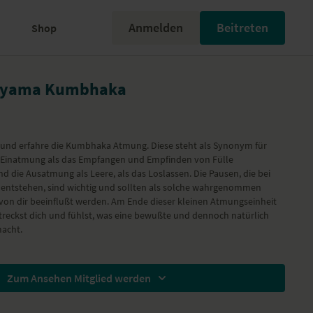
Anmelden
Beitreten
Shop
nayama Kumbhaka
 und erfahre die Kumbhaka Atmung. Diese steht als Synonym für
 Einatmung als das Empfangen und Empfinden von Fülle
d die Ausatmung als Leere, als das Loslassen. Die Pausen, die bei
 entstehen, sind wichtig und sollten als solche wahrgenommen
 von dir beeinflußt werden. Am Ende dieser kleinen Atmungseinheit
streckst dich und fühlst, was eine bewußte und dennoch natürlich
macht.
Zum Ansehen Mitglied werden