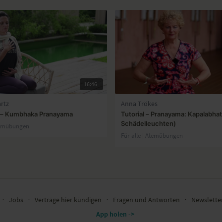
16:46
rtz
Anna Trökes
en – Kumbhaka Pranayama
Tutorial – Pranayama: Kapalabhat
Schädelleuchten)
temübungen
Für alle | Atemübungen
∙
Jobs
∙
Verträge hier kündigen
∙
Fragen und Antworten
∙
Newslett
App holen ->