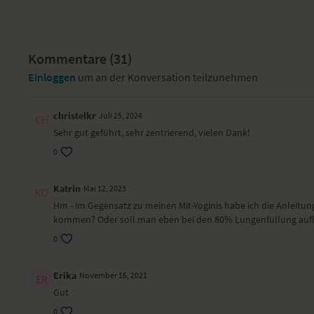
Kommentare (
31
)
Einloggen
um an der Konversation teilzunehmen
christelkr
Juli 25, 2024
Sehr gut geführt, sehr zentrierend, vielen Dank!
0
Katrin
Mai 12, 2023
Hm - im Gegensatz zu meinen Mit-Yoginis habe ich die Anleitung
kommen? Oder soll man eben bei den 80% Lungenfüllung aufhör
0
Erika
November 16, 2021
Gut
0