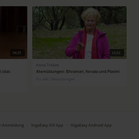
04:25
15:52
Anna Trökes
i (das
Atemübungen: Bhramari, Kevala und Plavini
Für alle | Atemübungen
er-Anmeldung
∙
YogaEasy iOS App
∙
YogaEasy Android App