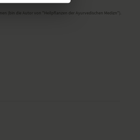
nen (bin die Autor von "Heilpflanzen der Ayurvedischen Medizn").