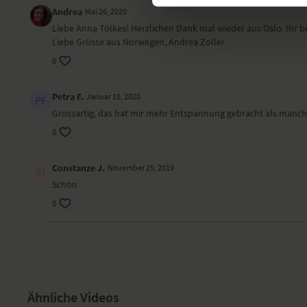
Andrea
Mai 26, 2020
Liebe Anna Tölkes! Herzlichen Dank mal wieder aus Oslo. Ihr b
Liebe Grüsse aus Norwegen, Andrea Zoller
0
Petra F.
Januar 10, 2020
Grossartig, das hat mir mehr Entspannung gebracht als manch
0
Constanze J.
November 25, 2019
Schön
0
Ähnliche Videos