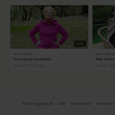
12:48
Anna Trökes
Nicole Bonga
Atemübung: Kumbhaka
Stille find
Für alle | Atemübungen
Anfänger | A
© 2026 yogaeasy.de
∙
AGB
∙
Datenschutz
∙
Impressum