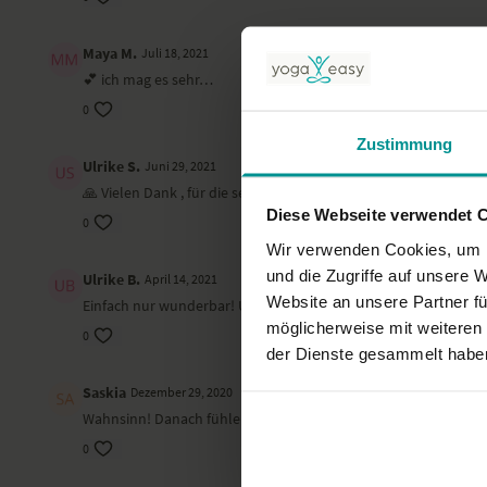
Maya M.
Juli 18, 2021
💕 ich mag es sehr…
0
Zustimmung
Ulrike S.
Juni 29, 2021
🙏 Vielen Dank , für die sehr gute Anleitung
Diese Webseite verwendet 
0
Wir verwenden Cookies, um I
und die Zugriffe auf unsere 
Ulrike B.
April 14, 2021
Website an unsere Partner fü
Einfach nur wunderbar! Ulrike
möglicherweise mit weiteren
0
der Dienste gesammelt habe
Saskia
Dezember 29, 2020
Wahnsinn! Danach fühle ich mich innerlich viel aufgeräumter!
0