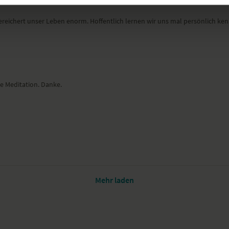
ereichert unser Leben enorm. Hoffentlich lernen wir uns mal persönlich ken
e Meditation. Danke.
Mehr laden