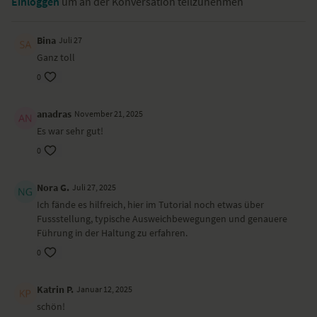
Einloggen
um an der Konversation teilzunehmen
Du benötigst eine gefaltete Decke und einen Gurt.
Bina
Juli 27
Ganz toll
0
anadras
November 21, 2025
Es war sehr gut!
0
Nora G.
Juli 27, 2025
Ich fände es hilfreich, hier im Tutorial noch etwas über
Fussstellung, typische Ausweichbewegungen und genauere
Führung in der Haltung zu erfahren.
0
Katrin P.
Januar 12, 2025
schön!