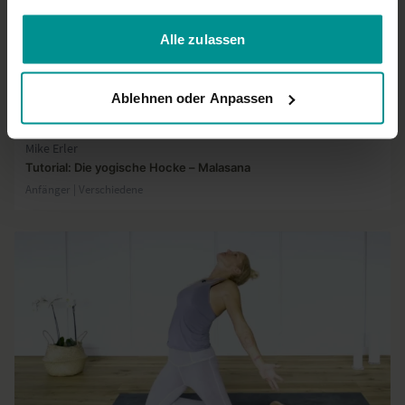
gesammelt haben.
Alle zulassen
Ablehnen oder Anpassen
03:58
Mike Erler
Tutorial: Die yogische Hocke – Malasana
Anfänger | Verschiedene