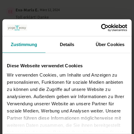
Eva-Maria E.
März 12, 2024
Toll erklärt! Danke
0
Edith K.
März 09, 2024
Zustimmung
Details
Über Cookies
Schön angeleitet und kompetente anatomische Infos.
0
Diese Webseite verwendet Cookies
Mehr laden
Wir verwenden Cookies, um Inhalte und Anzeigen zu
personalisieren, Funktionen für soziale Medien anbieten
zu können und die Zugriffe auf unsere Website zu
Ähnliche Videos
analysieren. Außerdem geben wir Informationen zu Ihrer
Verwendung unserer Website an unsere Partner für
soziale Medien, Werbung und Analysen weiter. Unsere
Partner führen diese Informationen möglicherweise mit
weiteren Daten zusammen, die Sie ihnen bereitgestellt
haben oder die sie im Rahmen Ihrer Nutzung der Dienste